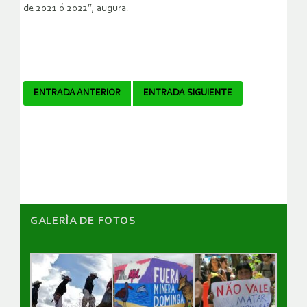
de 2021 ó 2022″, augura.
Navegador
ENTRADA ANTERIOR
ENTRADA SIGUIENTE
de
artículos
GALERÌA DE FOTOS