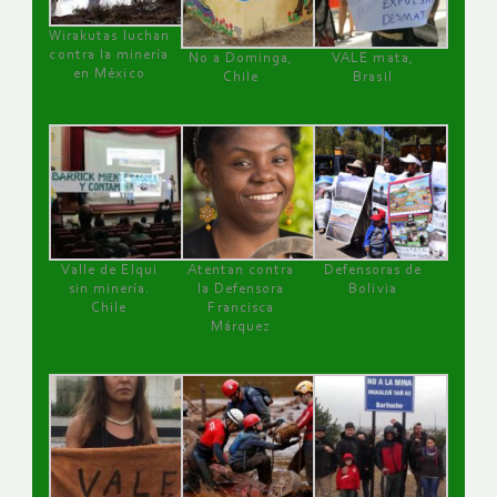
Wirakutas luchan
contra la minería
No a Dominga,
VALE mata,
en México
Chile
Brasil
Valle de Elqui
Atentan contra
Defensoras de
sin minería.
la Defensora
Bolivia
Chile
Francisca
Márquez