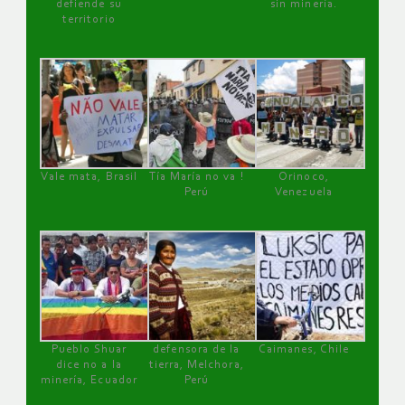
defiende su
sin minería.
territorio
Vale mata, Brasil
Tía María no va !
Orinoco,
Perú
Venezuela
Pueblo Shuar
defensora de la
Caimanes, Chile
dice no a la
tierra, Melchora,
minería, Ecuador
Perú