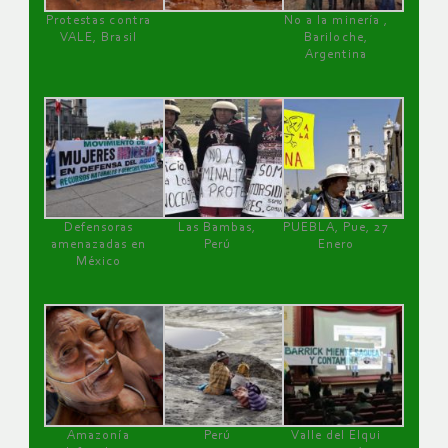
Protestas contra
No a la minería ,
VALE, Brasil
Bariloche,
Argentina
Defensoras
Las Bambas,
PUEBLA, Pue, 27
amenazadas en
Perú
Enero
México
Amazonía
Perú
Valle del Elqui