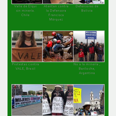
Valle de Elqui
Atentan contra
Defensoras de
sin minería.
la Defensora
Bolivia
Chile
Francisca
Márquez
Protestas contra
No a la minería ,
VALE, Brasil
Bariloche,
Argentina