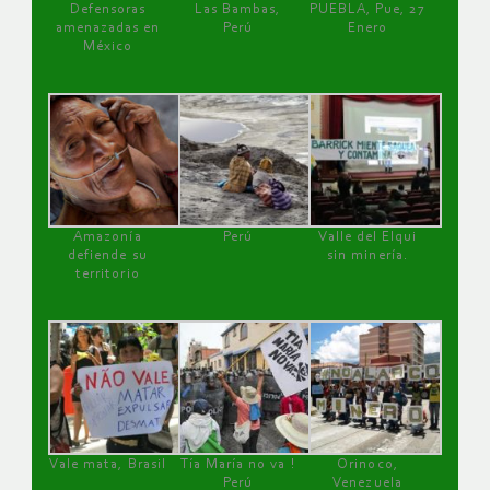
Defensoras
Las Bambas,
PUEBLA, Pue, 27
amenazadas en
Perú
Enero
México
Amazonía
Perú
Valle del Elqui
defiende su
sin minería.
territorio
Vale mata, Brasil
Tía María no va !
Orinoco,
Perú
Venezuela