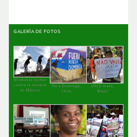
artículos
GALERÌA DE FOTOS
Wirakutas luchan
contra la minería
No a Dominga,
VALE mata,
en México
Chile
Brasil