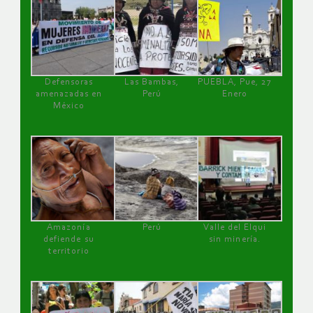
Defensoras
Las Bambas,
PUEBLA, Pue, 27
amenazadas en
Perú
Enero
México
Amazonía
Perú
Valle del Elqui
defiende su
sin minería.
territorio