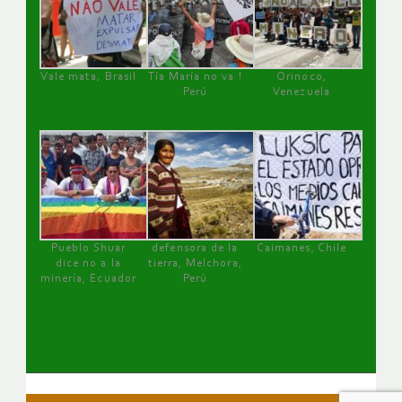
Vale mata, Brasil
Tía María no va !
Orinoco,
Perú
Venezuela
Pueblo Shuar
defensora de la
Caimanes, Chile
dice no a la
tierra, Melchora,
minería, Ecuador
Perú