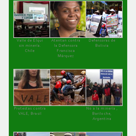
Valle de Elqui
Atentan contra
Defensoras de
sin minería.
la Defensora
Bolivia
Chile
Francisca
Márquez
Protestas contra
No a la minería ,
VALE, Brasil
Bariloche,
Argentina