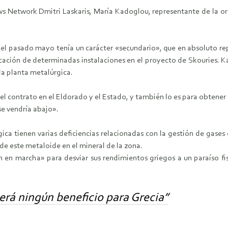
ws Network Dmitri Laskaris, María Kadoglou, representante de la org
o el pasado mayo tenía un carácter «secundario», que en absoluto re
icación de determinadas instalaciones en el proyecto de Skouries. 
la planta metalúrgica.
l contrato en el Eldorado y el Estado, y también lo es para obtener l
se vendría abajo».
ica tienen varias deficiencias relacionadas con la gestión de gases
 de este metaloide en el mineral de la zona.
 en marcha» para desviar sus rendimientos griegos a un paraíso f
erá ningún beneficio para Grecia”