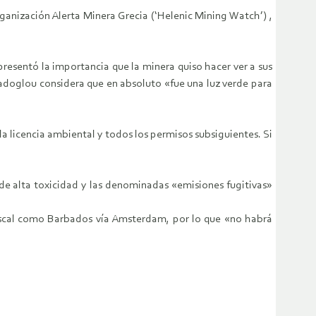
anización Alerta Minera Grecia (‘Helenic Mining Watch’) ,
presentó la importancia que la minera quiso hacer ver a sus
Kadoglou considera que en absoluto «fue una luz verde para
a licencia ambiental y todos los permisos subsiguientes. Si
 de alta toxicidad y las denominadas «emisiones fugitivas»
iscal como Barbados vía Amsterdam, por lo que «no habrá