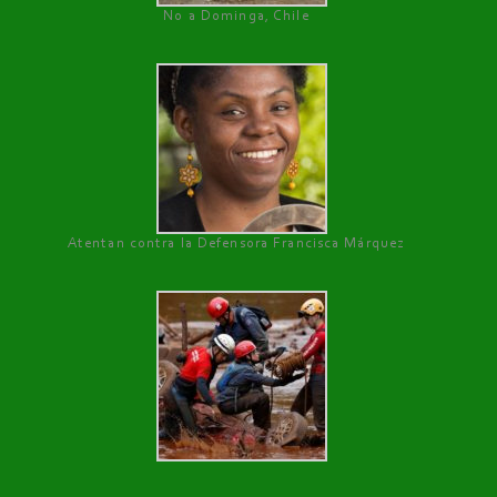
No a Dominga, Chile
Atentan contra la Defensora Francisca Márquez