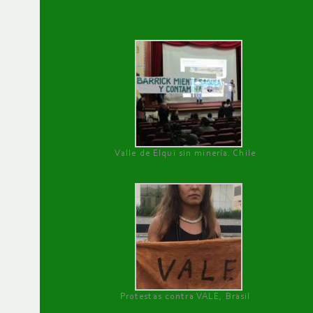
Valle de Elqui sin minería. Chile
Protestas contra VALE, Brasil