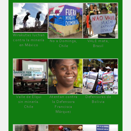
Wirakutas luchan
contra la minería
No a Dominga,
VALE mata,
en México
Chile
Brasil
Valle de Elqui
Atentan contra
Defensoras de
sin minería.
la Defensora
Bolivia
Chile
Francisca
Márquez