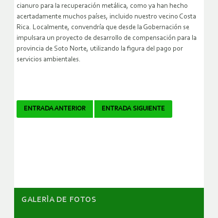
cianuro para la recuperación metálica, como ya han hecho
acertadamente muchos países, incluido nuestro vecino Costa
Rica. Localmente, convendría que desde la Gobernación se
impulsara un proyecto de desarrollo de compensación para la
provincia de Soto Norte, utilizando la figura del pago por
servicios ambientales.
Navegador
ENTRADA ANTERIOR
ENTRADA SIGUIENTE
de
artículos
GALERÌA DE FOTOS