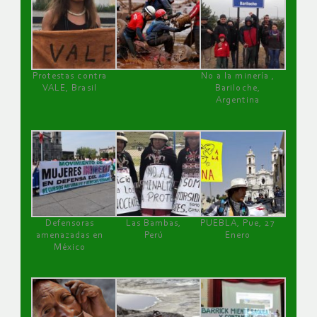
Protestas contra
No a la minería ,
VALE, Brasil
Bariloche,
Argentina
Defensoras
Las Bambas,
PUEBLA, Pue, 27
amenazadas en
Perú
Enero
México