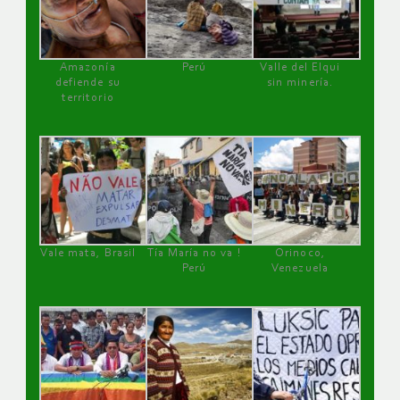
Amazonía
Perú
Valle del Elqui
defiende su
sin minería.
territorio
Vale mata, Brasil
Tía María no va !
Orinoco,
Perú
Venezuela