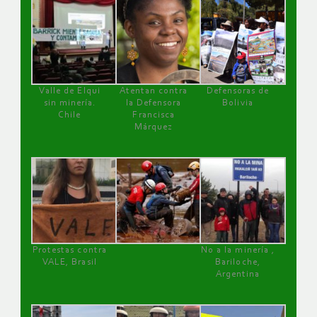
Valle de Elqui
Atentan contra
Defensoras de
sin minería.
la Defensora
Bolivia
Chile
Francisca
Márquez
Protestas contra
No a la minería ,
VALE, Brasil
Bariloche,
Argentina