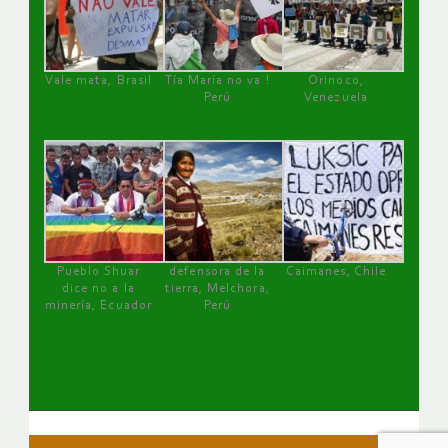
Vale mata, Brasil
Tía María no va !
Orinoco,
Perú
Venezuela
Pueblo Shuar
defensora de la
Caimanes, Chile
dice no a la
tierra, Melchora,
minería, Ecuador
Perú