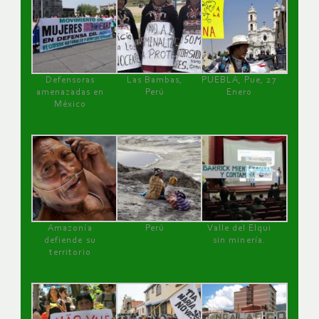
Defensoras
Las Bambas,
PUEBLA, Pue, 27
amenazadas en
Perú
Enero
México
Amazonía
Perú
Valle del Elqui
defiende su
sin minería.
territorio