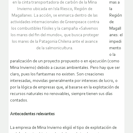
en la cinta transportadora de carbón de la Mina
mas a
Invierno ubicada en Isla Riesco, Región de
la
Magallanes. La acción, se enmarca dentro de las
Región
actividades internacionales de Greenpeace contra
de
los combustibles fósiles y la campaña «Salvemos
Magall
los mares del fin del mundo», que busca proteger
anes: el
los mares de la Patagonia Chilena ante el avance
impedi
de la salmonicultura.
mento
o la
paralización de un proyecto propuesto o en ejecución (como
Mina Invierno) debido a causas ambientales. Pero hay que ser
claro, pues los fantasmas no existen. Son creaciones
interesadas, movidas generalmente por intereses de lucro, o
por la lógica de empresas que, al basarse en la explotación de
recursos naturales no renovables, siempre tienen sus días
contados.
Antecedentes relevantes
La empresa de Mina Invierno eligió el tipo de explotación de