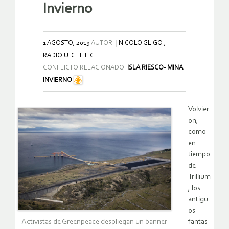
Invierno
1 AGOSTO, 2019
AUTOR:
NICOLO GLIGO ,
RADIO U. CHILE.CL
CONFLICTO RELACIONADO:
ISLA RIESCO- MINA
INVIERNO
Volvier
on,
como
en
tiempo
de
Trillium
, los
antigu
os
Activistas de Greenpeace despliegan un banner
fantas