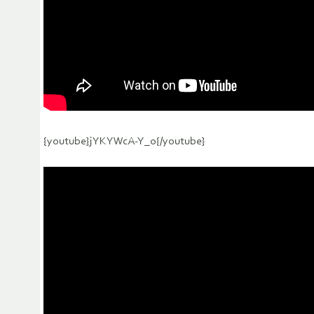
{youtube}jYKYWcA-Y_o{/youtube}