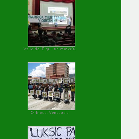
Valle del Elqui sin minería.
Orinoco, Venezuela