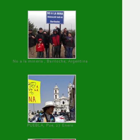
No a la minería , Bariloche, Argentina
PUEBLA, Pue, 27 Enero