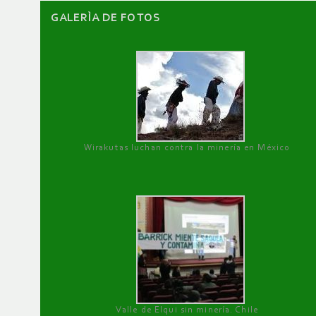
GALERÌA DE FOTOS
Wirakutas luchan contra la minería en México
Valle de Elqui sin minería. Chile