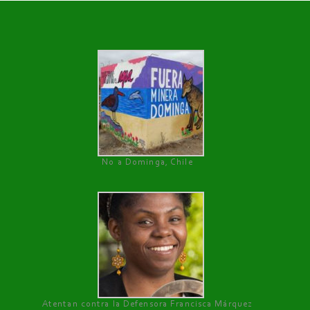
No a Dominga, Chile
Atentan contra la Defensora Francisca Márquez