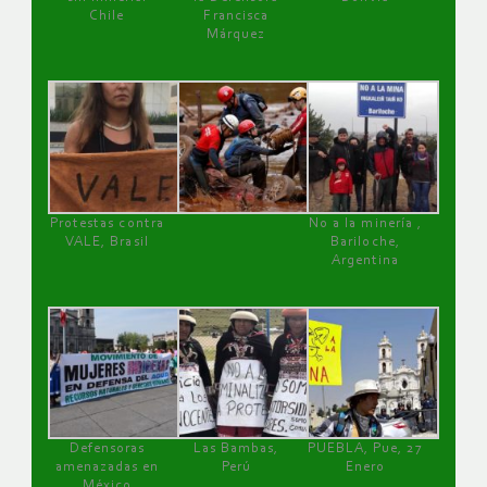
Chile
Francisca
Márquez
Protestas contra
No a la minería ,
VALE, Brasil
Bariloche,
Argentina
Defensoras
Las Bambas,
PUEBLA, Pue, 27
amenazadas en
Perú
Enero
México