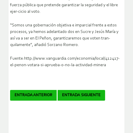
fuerza pública que pretende garantizar la seguridad y el libre
ejer-cicio al voto.
“Somos una gobernación objetiva e imparcial frente a estos
procesos, ya hemos adelantado dos en Sucre y Jesús María y
así va a ser en El Peñon, garantizaremos que voten tran-
quilamente”, añadió Sorzano Romero.
Fuente:http://www.vanguardia.com/economia/local/412417-
el-penon-votara-si-aprueba-o-no-la-actividad-minera
Navegador
ENTRADA ANTERIOR
ENTRADA SIGUIENTE
de
artículos