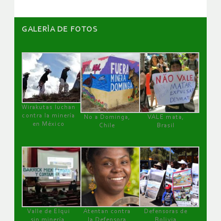
GALERÌA DE FOTOS
Wirakutas luchan
contra la minería
No a Dominga,
VALE mata,
en México
Chile
Brasil
Valle de Elqui
Atentan contra
Defensoras de
sin minería.
la Defensora
Bolivia