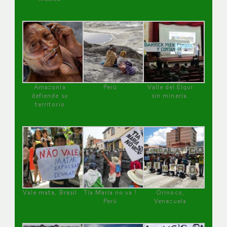
Amazonía
Perú
Valle del Elqui
defiende su
sin minería.
territorio
Vale mata, Brasil
Tía María no va !
Orinoco,
Perú
Venezuela