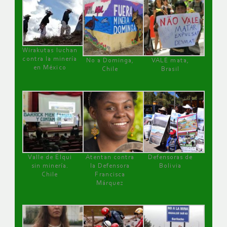
Wirakutas luchan
contra la minería
No a Dominga,
VALE mata,
en México
Chile
Brasil
Valle de Elqui
Atentan contra
Defensoras de
sin minería.
la Defensora
Bolivia
Chile
Francisca
Márquez