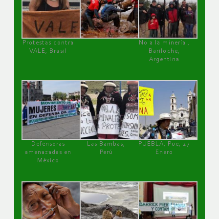
Protestas contra
No a la minería ,
VALE, Brasil
Bariloche,
Argentina
Defensoras
Las Bambas,
PUEBLA, Pue, 27
amenazadas en
Perú
Enero
México