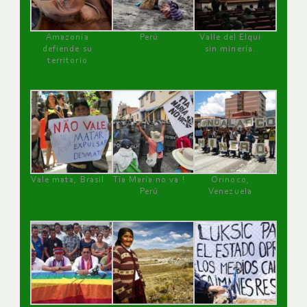
Amazonía
Perú
Valle del Elqui
defiende su
sin minería.
territorio
Vale mata, Brasil
Tía María no va !
Orinoco,
Perú
Venezuela