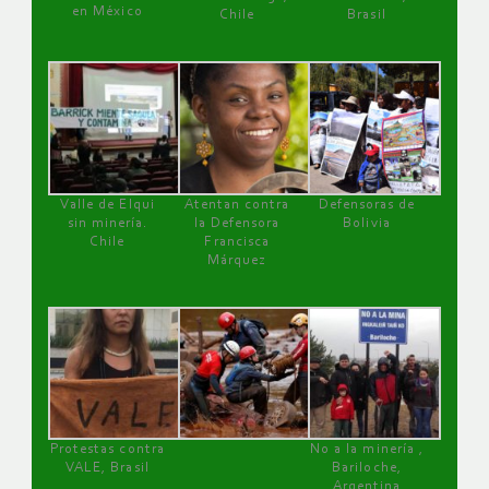
en México
Chile
Brasil
Valle de Elqui
Atentan contra
Defensoras de
sin minería.
la Defensora
Bolivia
Chile
Francisca
Márquez
Protestas contra
No a la minería ,
VALE, Brasil
Bariloche,
Argentina