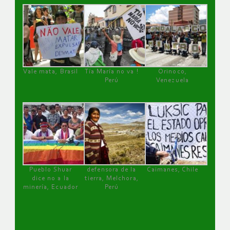
Vale mata, Brasil
Tía María no va !
Orinoco,
Perú
Venezuela
Pueblo Shuar
defensora de la
Caimanes, Chile
dice no a la
tierra, Melchora,
minería, Ecuador
Perú