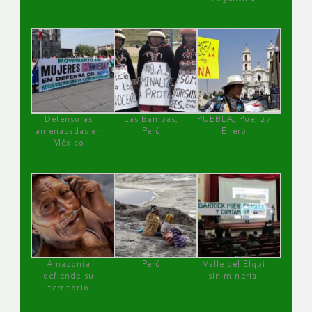
Defensoras
Las Bambas,
PUEBLA, Pue, 27
amenazadas en
Perú
Enero
México
Amazonía
Perú
Valle del Elqui
defiende su
sin minería.
territorio