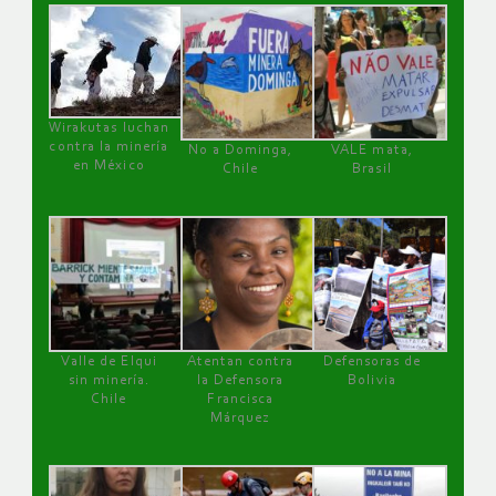
Wirakutas luchan
contra la minería
No a Dominga,
VALE mata,
en México
Chile
Brasil
Valle de Elqui
Atentan contra
Defensoras de
sin minería.
la Defensora
Bolivia
Chile
Francisca
Márquez