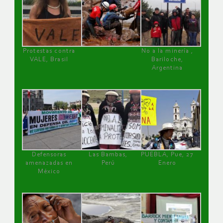
Protestas contra
No a la minería ,
VALE, Brasil
Bariloche,
Argentina
Defensoras
Las Bambas,
PUEBLA, Pue, 27
amenazadas en
Perú
Enero
México