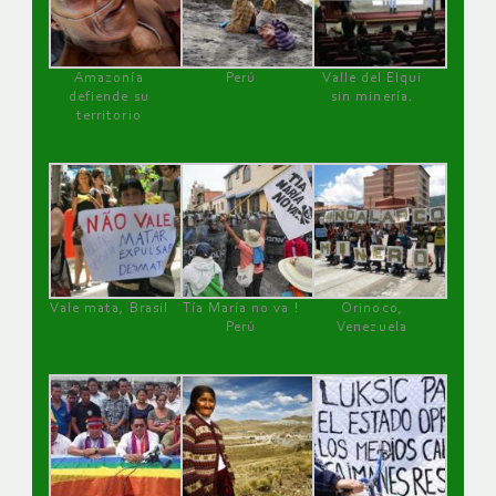
Amazonía
Perú
Valle del Elqui
defiende su
sin minería.
territorio
Vale mata, Brasil
Tía María no va !
Orinoco,
Perú
Venezuela