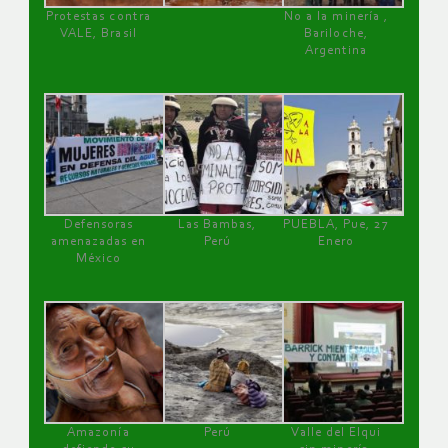
Protestas contra
No a la minería ,
VALE, Brasil
Bariloche,
Argentina
Defensoras
Las Bambas,
PUEBLA, Pue, 27
amenazadas en
Perú
Enero
México
Amazonía
Perú
Valle del Elqui