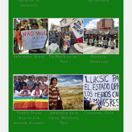
defiende su
sin minería.
territorio
Vale mata, Brasil
Tía María no va !
Orinoco,
Perú
Venezuela
Pueblo Shuar
defensora de la
Caimanes, Chile
dice no a la
tierra, Melchora,
minería, Ecuador
Perú