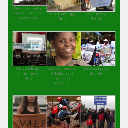
Wirakutas luchan
contra la minería
No a Dominga,
VALE mata,
en México
Chile
Brasil
Valle de Elqui
Atentan contra
Defensoras de
sin minería.
la Defensora
Bolivia
Chile
Francisca
Márquez