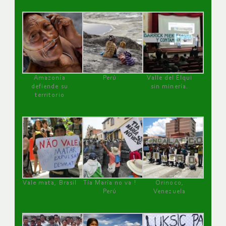
Amazonía
Perú
Valle del Elqui
defiende su
sin minería.
territorio
Vale mata, Brasil
Tía María no va !
Orinoco,
Perú
Venezuela