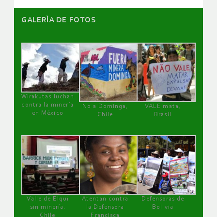
GALERÌA DE FOTOS
Wirakutas luchan
contra la minería
No a Dominga,
VALE mata,
en México
Chile
Brasil
Valle de Elqui
Atentan contra
Defensoras de
sin minería.
la Defensora
Bolivia
Chile
Francisca