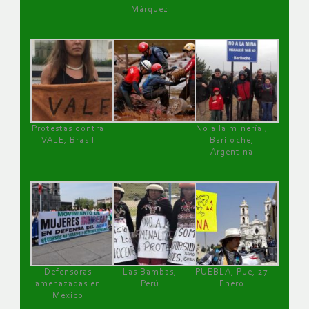
Márquez
Protestas contra
No a la minería ,
VALE, Brasil
Bariloche,
Argentina
Defensoras
Las Bambas,
PUEBLA, Pue, 27
amenazadas en
Perú
Enero
México