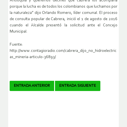
Antioquia y queremos decirles que cabrera los acompaña
porque la lucha es de todos los colombianos que luchamos por
la naturaleza” dijo Orlando Romero, líder comunal. El proceso
de consulta popular de Cabrera, inició el 1 de agosto de 2016
cuando el Alcalde presentó la solicitud ante el Concejo
Municipal.
Fuente:
http://www.contagioradio.com/cabrera_dijo_no_hidroelectric
as_mineria-articulo-36893/
Navegador
ENTRADA ANTERIOR
ENTRADA SIGUIENTE
de
artículos