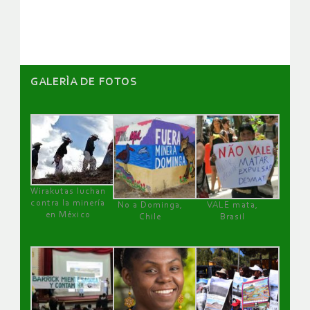
artículos
GALERÌA DE FOTOS
Wirakutas luchan
contra la minería
No a Dominga,
VALE mata,
en México
Chile
Brasil