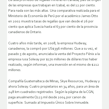
La tasa promedio de regalías mineras en Canadá, país de origen
de las empresas que trabajan en Izabal, es del 12 por ciento.
Para nada son las más altas. Una comparativa realizada para el
Ministerio de Economía de Perú por el académico James Otto
en 2002 muestra tasas de regalías que van desde el 26 por
ciento que aplica Suecia hasta el 63 por ciento de la provincia
canadiense de Ontario.
Cuatro años más tarde, en 2008, la empresa Hudway,
canadiense, la compró por US$396 millones. Que a su vez, el
pasado 5 de agosto, anunciaba la venta del Proyecto Fénix a la
empresa rusa Solway por $170 millones de dólares tras haber
realizado, según informan, una inversión en el mismo de $212
millones.
Compañía Guatemalteca de Minas, Skye Resources, Hudway y
ahora Solway. Cuatro propietarios en 34 años, para un área de
248 km cuadrados registrados. Según la página de la CGN,
paga anualmente Q123 mil desde 2004 por canon de
superficie. Sumado al Impuesto Único Sobre Inmueble.