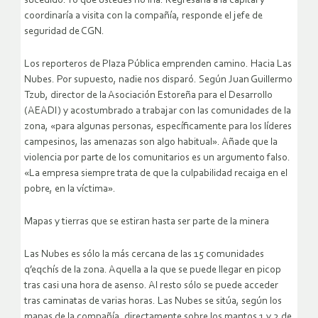
sucedido. Yo que ustedes no iría. Regresaría a la capital y
coordinaría a visita con la compañía, responde el jefe de
seguridad de CGN.
Los reporteros de Plaza Pública emprenden camino. Hacia Las
Nubes. Por supuesto, nadie nos disparó. Según Juan Guillermo
Tzub, director de la Asociación Estoreña para el Desarrollo
(AEADI) y acostumbrado a trabajar con las comunidades de la
zona, «para algunas personas, específicamente para los líderes
campesinos, las amenazas son algo habitual». Añade que la
violencia por parte de los comunitarios es un argumento falso.
«La empresa siempre trata de que la culpabilidad recaiga en el
pobre, en la víctima».
Mapas y tierras que se estiran hasta ser parte de la minera
Las Nubes es sólo la más cercana de las 15 comunidades
q’eqchís de la zona. Aquella a la que se puede llegar en picop
tras casi una hora de asenso. Al resto sólo se puede acceder
tras caminatas de varias horas. Las Nubes se sitúa, según los
mapas de la compañía, directamente sobre los mantos 1 y 2 de