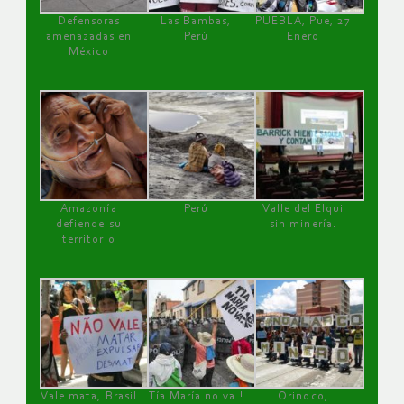
Defensoras
Las Bambas,
PUEBLA, Pue, 27
amenazadas en
Perú
Enero
México
Amazonía
Perú
Valle del Elqui
defiende su
sin minería.
territorio
Vale mata, Brasil
Tía María no va !
Orinoco,