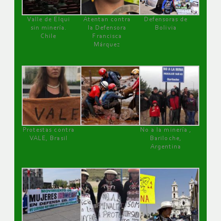
Valle de Elqui
Atentan contra
Defensoras de
sin minería.
la Defensora
Bolivia
Chile
Francisca
Márquez
Protestas contra
No a la minería ,
VALE, Brasil
Bariloche,
Argentina