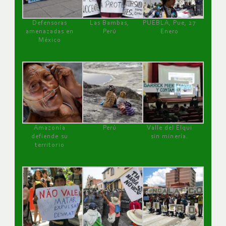
Defensoras
Las Bambas,
PUEBLA, Pue, 27
amenazadas en
Perú
Enero
México
Amazonía
Perú
Valle del Elqui
defiende su
sin minería.
territorio