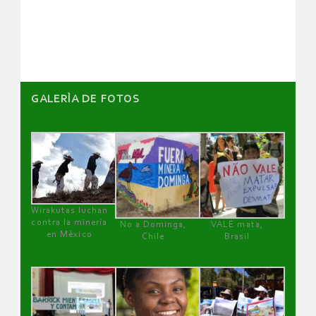
de
artículos
GALERÌA DE FOTOS
Wirakutas luchan
contra la minería
No a Dominga,
VALE mata,
en México
Chile
Brasil