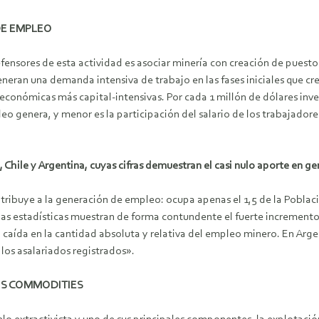
DE EMPLEO
fensores de esta actividad es asociar minería con creación de puestos
neran una demanda intensiva de trabajo en las fases iniciales que cre
s económicas más capital-intensivas. Por cada 1 millón de dólares inve
o genera, y menor es la participación del salario de los trabajadores
rú, Chile y Argentina, cuyas cifras demuestran el casi nulo aporte en 
ontribuye a la generación de empleo: ocupa apenas el 1,5 de la Pobla
e, las estadísticas muestran de forma contundente el fuerte increment
la caída en la cantidad absoluta y relativa del empleo minero. En A
los asalariados registrados».
OS COMMODITIES