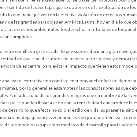
 si se hace minería a cielo abierto, se tratan de involucrar por lo 
n el sentido de las ventajas que se obtienen de la explotación de los
odo lo que tiene que ver con la efectiva violación de derechos humano
s y de las grandes paradojas en América Latina, hoy en día lo que 
s: los derechos ambientales, los derechos territoriales de los pueb
es son cumplidos.
entre comillas a gran escala, lo que supone decir una gran envergad
ecesidad de que sean discutidos de manera participativa y democrát
emocracia es central para evitar el impacto que tienen estos modelo
nalizar el extractivismo consiste en subrayar el déficit de democraci
 mismas, por lo general se escamotean las consultas previas que deb
ales. Ahí radica uno de los grandes peligros que en nombre de las ve
as que se pueden llevar a cabo con la rentabilidad que produce la ex
e desarrollo que afecta no solo el estilo de vida, su presente, sino 
amina y no deja ganancias económicas sino porque amenaza la democ
ate de los modelos o supuestos modelos de desarrollo para la adopci