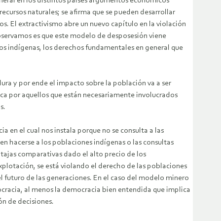
general en los distintos países argumentos económicos
 recursos naturales; se afirma que se pueden desarrollar
s. El extractivismo abre un nuevo capítulo en la violación
observamos es que este modelo de desposesión viene
los indígenas, los derechos fundamentales en general que
ura y por ende el impacto sobre la población va a ser
ica por aquellos que están necesariamente involucrados
s.
a en el cual nos instala porque no se consulta a las
en hacerse a los poblaciones indígenas o las consultas
ntajas comparativas dado el alto precio de los
plotación, se está violando el derecho de las poblaciones
el futuro de las generaciones. En el caso del modelo minero
racia, al menos la democracia bien entendida que implica
ón de decisiones.