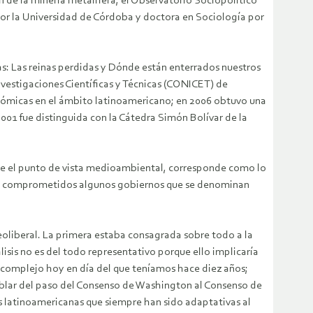
 de la minería metalífera, el Observatorio Sociopolítico
or la Universidad de Córdoba y doctora en Sociología por
las: Las reinas perdidas y Dónde están enterrados nuestros
vestigaciones Científicas y Técnicas (CONICET) de
económicas en el ámbito latinoamericano; en 2006 obtuvo una
1 fue distinguida con la Cátedra Simón Bolívar de la
esde el punto de vista medioambiental, corresponde como lo
tán comprometidos algunos gobiernos que se denominan
oliberal. La primera estaba consagrada sobre todo a la
álisis no es del todo representativo porque ello implicaría
complejo hoy en día del que teníamos hace diez años;
blar del paso del Consenso de Washington al Consenso de
latinoamericanas que siempre han sido adaptativas al