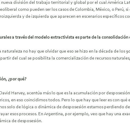
nueva división del trabajo territorial y global por el cual América 
oliberal como pueden ser los casos de Colombia, México, o Perú, si
izquierda y de izquierda que aparecen en escenarios específicos como
turales a través del modelo extractivista es parte de la consolidació
a naturaleza no hay que olvidar que eso se hizo en la década de los 
partir del cual se posibilita la comercialización de recursos naturales,
ión, ¿por qué?
e David Harvey, acentúa más lo que es la acumulación por desposesió
os, en eso coincidimos todos. Pero lo que hay que leer es con qué 
amos solo de lógica o dinámica de desposesión estamos perdiendo de 
rayar esos procesos. En Argentina, por ejemplo, veo que hay una ex
námica de desposesión.