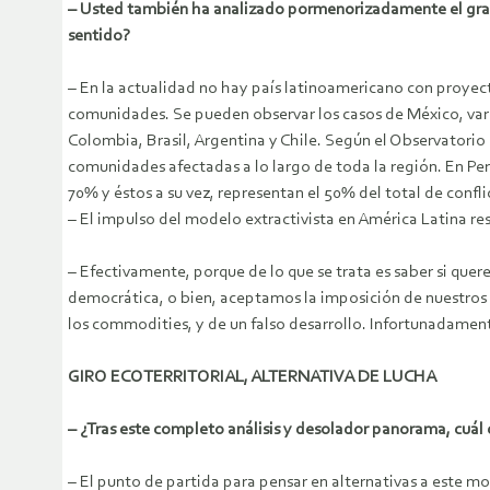
– Usted también ha analizado pormenorizadamente el grado d
sentido?
– En la actualidad no hay país latinoamericano con proyect
comunidades. Se pueden observar los casos de México, var
Colombia, Brasil, Argentina y Chile. Según el Observatori
comunidades afectadas a lo largo de toda la región. En Pe
70% y éstos a su vez, representan el 50% del total de conflic
– El impulso del modelo extractivista en América Latina r
– Efectivamente, porque de lo que se trata es saber si que
democrática, o bien, aceptamos la imposición de nuestros
los commodities, y de un falso desarrollo. Infortunadament
GIRO ECOTERRITORIAL, ALTERNATIVA DE LUCHA
– ¿Tras este completo análisis y desolador panorama, cuál c
– El punto de partida para pensar en alternativas a este mod