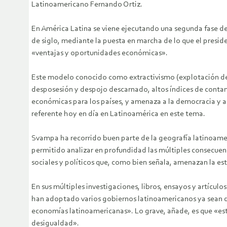
Latinoamericano Fernando Ortiz.
En América Latina se viene ejecutando una segunda fase del
de siglo, mediante la puesta en marcha de lo que el pres
«ventajas y oportunidades económicas».
Este modelo conocido como extractivismo (explotación de lo
desposesión y despojo descarnado, altos índices de conta
económicas para los países, y amenaza a la democracia y a
referente hoy en día en Latinoamérica en este tema.
Svampa ha recorrido buen parte de la geografía latinoamer
permitido analizar en profundidad las múltiples consecuenci
sociales y políticos que, como bien señala, amenazan la es
En sus múltiples investigaciones, libros, ensayos y artículo
han adoptado varios gobiernos latinoamericanos ya sean de 
economías latinoamericanas». Lo grave, añade, es que «es
desigualdad».