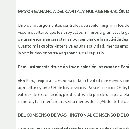
MAYOR GANANCIA DEL CAPITAL Y NULA GENERACIÓN 
Uno de los argumentos centrales que suelen esgrimir los de
«suele ocultarse que los proyectos mineros a gran escala ge
de gran escala se caracteriza por ser una de las actividade
Cuanto más capital-intensiva es una actividad, menos emple
labor: la mayor parte es ganancia del capital».
Para ilustrar esta situación trae a colación los casos de Pe
«En Perú, -explica- la minería es la actividad que menos c
agricultura y un 26% de los servicios. Para el caso de Chil
valores de exportación, producidos a la par de una parale
mineros, la minería representa menos del 0,7% del total de 
DEL CONSENSO DE WASHINGTON AL CONSENSO DE L