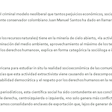
 criminal modelo neoliberal que tantos perjuicios económicos, social
idente conservador colombiano Juan Manuel Santos ha dado en llamar 
s recursos naturales) tiene en la minería de cielo abierto, «la acti
minación del medio ambiente, aprovechamiento al máximo de los ter
 los derechos humanos», explica en forma categórica la socióloga e 
icana para estudiar in situ la realidad socioeconómica de las comuni
as que esta actividad extractivista viene causando en la descomposici
tabilidad democrática y el respeto por los derechos humanos en la r
s periodísticos, esta científica social ha sido contundente en sus con
derecha, centroizquierda o izquierda, «no solo genera más conflicto 
tamos consolidando enclaves de exportación que, lejos de generar 