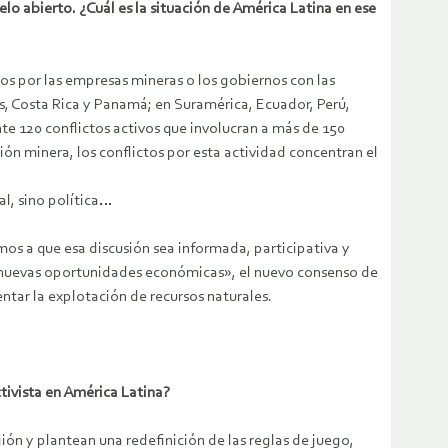
o abierto. ¿Cuál es la situación de América Latina en ese
dos por las empresas mineras o los gobiernos con las
, Costa Rica y Panamá; en Suramérica, Ecuador, Perú,
e 120 conflictos activos que involucran a más de 150
n minera, los conflictos por esta actividad concentran el
l, sino política…
mos a que esa discusión sea informada, participativa y
s nuevas oportunidades económicas», el nuevo consenso de
entar la explotación de recursos naturales.
ctivista en América Latina?
gión y plantean una redefinición de las reglas de juego,