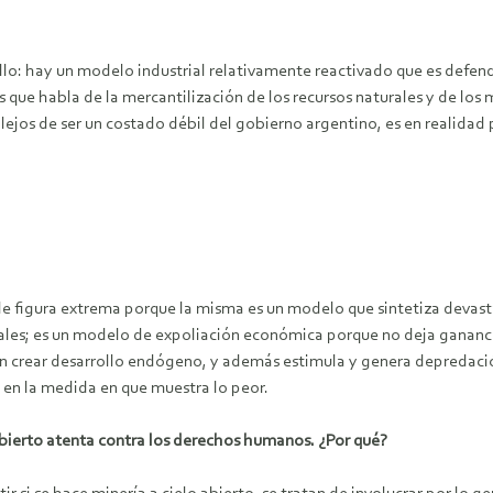
ollo: hay un modelo industrial relativamente reactivado que es defe
que habla de la mercantilización de los recursos naturales y de los
n lejos de ser un costado débil del gobierno argentino, es en realid
 de figura extrema porque la misma es un modelo que sintetiza devast
les; es un modelo de expoliación económica porque no deja ganancia
 crear desarrollo endógeno, y además estimula y genera depredación
a en la medida en que muestra lo peor.
abierto atenta contra los derechos humanos. ¿Por qué?