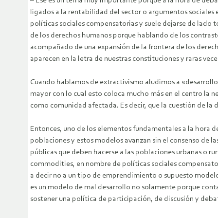
– Ese es un tema muy importante porque a la hora de debatir
ligados a la rentabilidad del sector o argumentos sociales e
políticas sociales compensatorias y suele dejarse de lado t
de los derechos humanos porque hablando de los contraste
acompañado de una expansión de la frontera de los derecho
aparecen en la letra de nuestras constituciones y raras vec
Cuando hablamos de extractivismo aludimos a «desarrollo» 
mayor con lo cual esto coloca mucho más en el centro la n
como comunidad afectada. Es decir, que la cuestión de la d
Entonces, uno de los elementos fundamentales a la hora de a
poblaciones y estos modelos avanzan sin el consenso de las
públicas que deben hacerse a las poblaciones urbanas o rur
commodities, en nombre de políticas sociales compensatori
a decir no a un tipo de emprendimiento o supuesto modelo d
es un modelo de mal desarrollo no solamente porque cont
sostener una política de participación, de discusión y deb