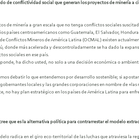
e conflictividad social que generan los proyectos de minería a ciel
os de minería a gran escala que no tenga conflictos sociales suscita
ios países centroamericanos como Guatemala, El Salvador, Honduras
o de Conflictos Mineros de América Latina (OCMAL) existen actualment
rú, donde más acelerada y descontroladamente se ha dado la expansió
tos sociales en ese país.
esponde, ha dicho usted, no solo a una decisión económica o ambienta
remos debatir lo que entendemos por desarrollo sostenible; si aposta
 gobernantes locales y las grandes corporaciones en nombre de «la
e, no hay plan estratégico en los países de América Latina para enfr
ree que es la alternativa política para contrarrestar el modelo extra
elo radica en el giro eco-territorial de las luchas que atraviesa la re