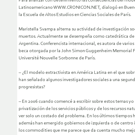
Para analizar con detenimiento las consecuencias del model
Latinoamericano WWW.CRONICON.NET, dialogó en Buenos Aire
la Escuela de Altos Estudios en Ciencias Sociales de París.
Maristella Svampa alterna su actividad de investigación soc
muertos. Actualmente se desempeña como catedrática de la 
Argentina. Conferencista internacional, es autora de varios
beca otorgada por la John Simon Guggenheim Memorial Foun
Université Nouvelle Sorbonne de París.
– ¿El modelo extractivista en América Latina en el que sob
han señalado algunos investigadores sociales a una segu
progresistas?
– En 2006 cuando comencé a escribir sobre estos temas yo 
privatización de los servicios públicos y de los recursos na
ver solo un costado del problema. En los últimos tiempos
además han emergido gobiernos de izquierda o de centro i
los commodities que me parece que da cuenta mucho mejor