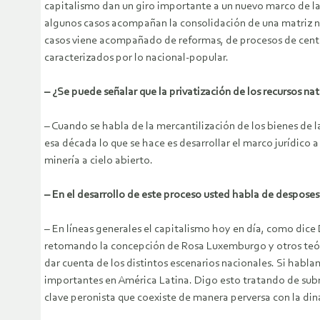
capitalismo dan un giro importante a un nuevo marco de la 
algunos casos acompañan la consolidación de una matriz ne
casos viene acompañado de reformas, de procesos de centro
caracterizados por lo nacional-popular.
– ¿Se puede señalar que la privatización de los recursos na
– Cuando se habla de la mercantilización de los bienes de l
esa década lo que se hace es desarrollar el marco jurídico a 
minería a cielo abierto.
– En el desarrollo de este proceso usted habla de desposes
– En líneas generales el capitalismo hoy en día, como dic
retomando la concepción de Rosa Luxemburgo y otros teóric
dar cuenta de los distintos escenarios nacionales. Si habl
importantes en América Latina. Digo esto tratando de sub
clave peronista que coexiste de manera perversa con la di