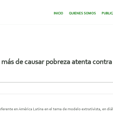
SALTAR AL CONTENIDO.
INICIO
QUIENES SOMOS
PUBLI
 más de causar pobreza atenta contra
eferente en América Latina en el tema de modelo extrativista, en diá