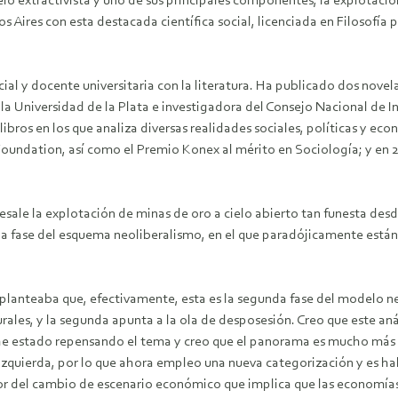
o extractivista y uno de sus principales componentes, la explotación
s con esta destacada científica social, licenciada en Filosofía p
ial y docente universitaria con la literatura. Ha publicado dos nove
Universidad de la Plata e investigadora del Consejo Nacional de In
 libros en los que analiza diversas realidades sociales, políticas y 
dation, así como el Premio Konex al mérito en Sociología; y en 200
resale la explotación de minas de oro a cielo abierto tan funesta d
nda fase del esquema neoliberalismo, en el que paradójicamente es
planteaba que, efectivamente, esta es la segunda fase del modelo ne
turales, y la segunda apunta a la ola de desposesión. Creo que este an
 he estado repensando el tema y creo que el panorama es mucho más 
zquierda, por lo que ahora empleo una nueva categorización y es ha
 del cambio de escenario económico que implica que las economías 