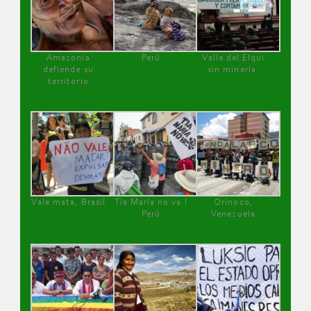
Amazonía
Perú
Valle del Elqui
defiende su
sin minería.
territorio
Vale mata, Brasil
Tía María no va !
Orinoco,
Perú
Venezuela