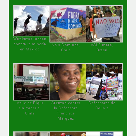
Wirakutas luchan
contra la minería
No a Dominga,
VALE mata,
en México
Chile
Brasil
Valle de Elqui
Atentan contra
Defensoras de
sin minería.
la Defensora
Bolivia
Chile
Francisca
Márquez