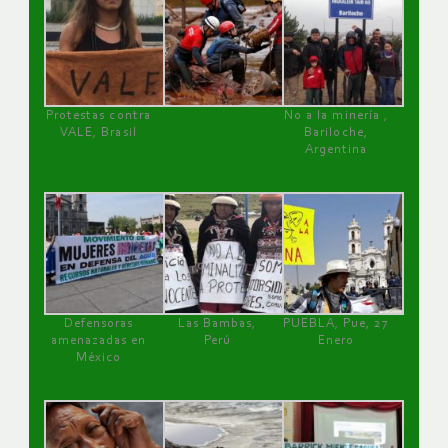
Protestas contra
No a la minería ,
VALE, Brasil
Bariloche,
Argentina
Defensoras
Las Bambas,
PUEBLA, Pue, 27
amenazadas en
Perú
Enero
México