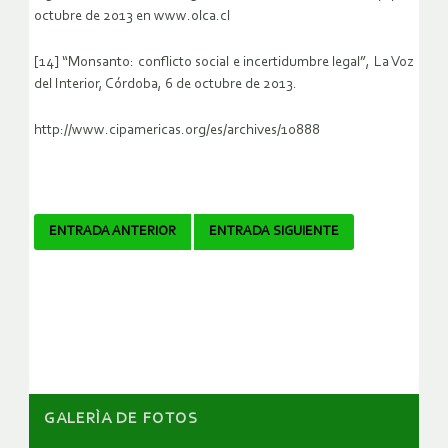
octubre de 2013 en www.olca.cl
[14] “Monsanto: conflicto social e incertidumbre legal”, La Voz
del Interior, Córdoba, 6 de octubre de 2013.
http://www.cipamericas.org/es/archives/10888
Navegador
ENTRADA ANTERIOR
ENTRADA SIGUIENTE
de
artículos
GALERÌA DE FOTOS