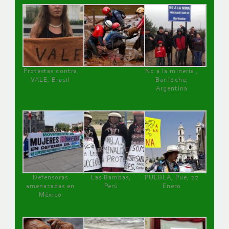
Protestas contra
No a la minería ,
VALE, Brasil
Bariloche,
Argentina
Defensoras
Las Bambas,
PUEBLA, Pue, 27
amenazadas en
Perú
Enero
México