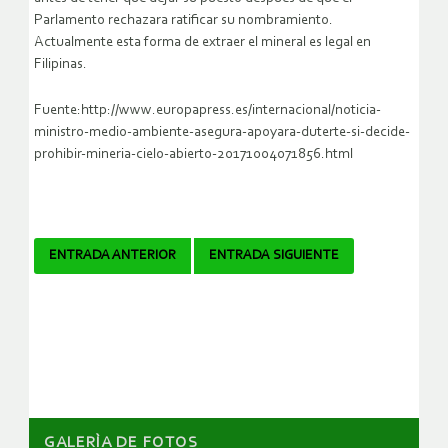
Parlamento rechazara ratificar su nombramiento.
Actualmente esta forma de extraer el mineral es legal en
Filipinas.
Fuente:http://www.europapress.es/internacional/noticia-
ministro-medio-ambiente-asegura-apoyara-duterte-si-decide-
prohibir-mineria-cielo-abierto-20171004071856.html
Navegador
ENTRADA ANTERIOR
ENTRADA SIGUIENTE
de
artículos
GALERÌA DE FOTOS