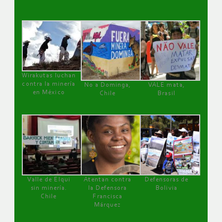
Wirakutas luchan
contra la minería
No a Dominga,
VALE mata,
en México
Chile
Brasil
Valle de Elqui
Atentan contra
Defensoras de
sin minería.
la Defensora
Bolivia
Chile
Francisca
Márquez