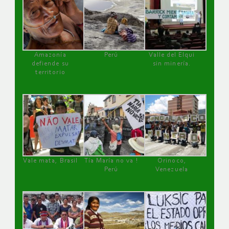
Amazonía
Perú
Valle del Elqui
defiende su
sin minería.
territorio
Vale mata, Brasil
Tía María no va !
Orinoco,
Perú
Venezuela