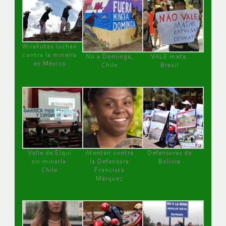
Wirakutas luchan
contra la minería
No a Dominga,
VALE mata,
en México
Chile
Brasil
Valle de Elqui
Atentan contra
Defensoras de
sin minería.
la Defensora
Bolivia
Chile
Francisca
Márquez