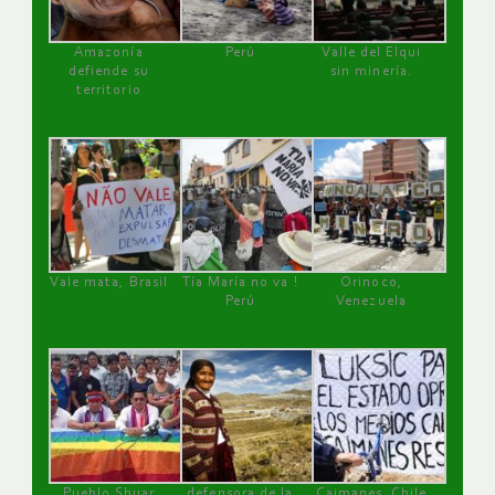
Amazonía
Perú
Valle del Elqui
defiende su
sin minería.
territorio
Vale mata, Brasil
Tía María no va !
Orinoco,
Perú
Venezuela
Pueblo Shuar
defensora de la
Caimanes, Chile