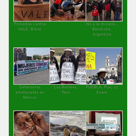
Protestas contra
No a la minería ,
VALE, Brasil
Bariloche,
Argentina
Defensoras
Las Bambas,
PUEBLA, Pue, 27
amenazadas en
Perú
Enero
México