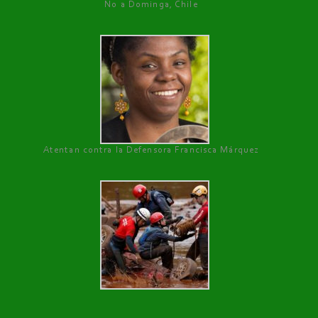
No a Dominga, Chile
Atentan contra la Defensora Francisca Márquez