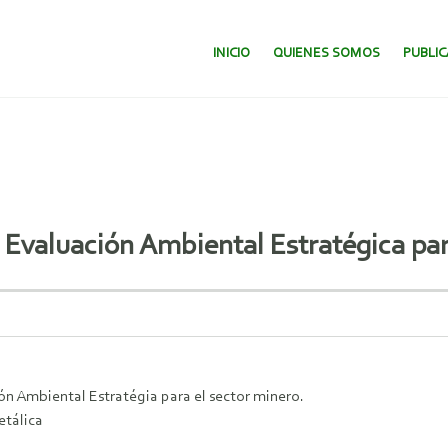
SALTAR AL CONTENIDO.
INICIO
QUIENES SOMOS
PUBLI
 Evaluación Ambiental Estratégica par
ón Ambiental Estratégia para el sector minero.
etálica