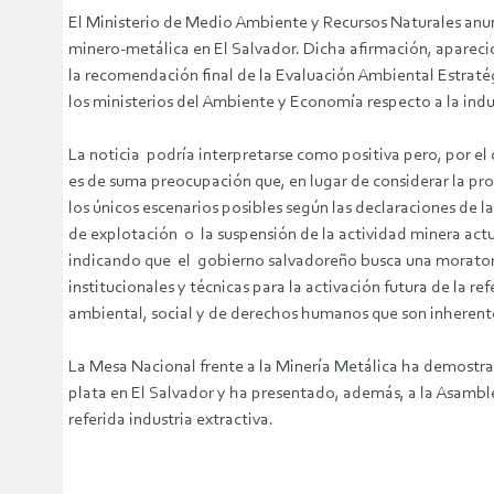
El Ministerio de Medio Ambiente y Recursos Naturales anunc
minero-metálica en El Salvador. Dicha afirmación, aparecid
la recomendación final de la Evaluación Ambiental Estraté
los ministerios del Ambiente y Economía respecto a la indus
La noticia podría interpretarse como positiva pero, por el 
es de suma preocupación que, en lugar de considerar la proh
los únicos escenarios posibles según las declaraciones de
de explotación o la suspensión de la actividad minera act
indicando que el gobierno salvadoreño busca una moratori
institucionales y técnicas para la activación futura de la r
ambiental, social y de derechos humanos que son inherent
La Mesa Nacional frente a la Minería Metálica ha demostrad
plata en El Salvador y ha presentado, además, a la Asamble
referida industria extractiva.