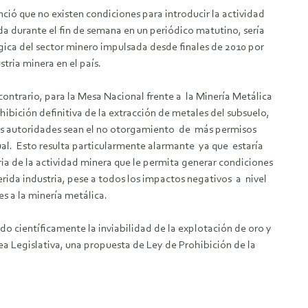
ió que no existen condiciones para introducir la actividad
a durante el fin de semana en un periódico matutino, sería
gica del sector minero impulsada desde finales de 2010 por
tria minera en el país.
contrario, para la Mesa Nacional frente a la Minería Metálica
ibición definitiva de la extracción de metales del subsuelo,
 las autoridades sean el no otorgamiento de más permisos
ual. Esto resulta particularmente alarmante ya que estaría
a de la actividad minera que le permita generar condiciones
eferida industria, pese a todos los impactos negativos a nivel
es a la minería metálica.
o científicamente la inviabilidad de la explotación de oro y
a Legislativa, una propuesta de Ley de Prohibición de la