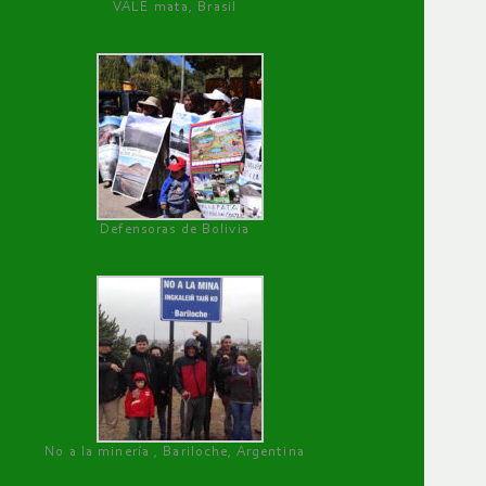
VALE mata, Brasil
Defensoras de Bolivia
No a la minería , Bariloche, Argentina