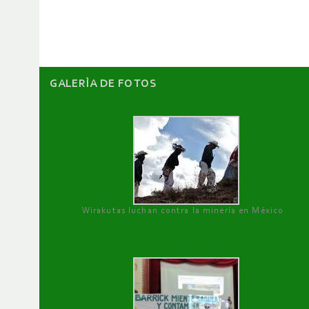
artículos
GALERÌA DE FOTOS
Wirakutas luchan contra la minería en México