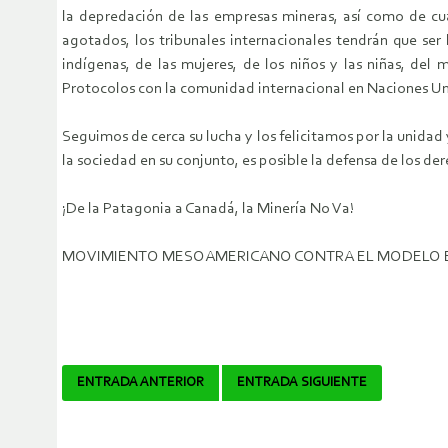
la depredación de las empresas mineras, así como de cualq
agotados, los tribunales internacionales tendrán que ser
indígenas, de las mujeres, de los niños y las niñas, d
Protocolos con la comunidad internacional en Naciones Un
Seguimos de cerca su lucha y los felicitamos por la unidad 
la sociedad en su conjunto, es posible la defensa de los der
¡De la Patagonia a Canadá, la Minería No Va!
MOVIMIENTO MESOAMERICANO CONTRA EL MODELO E
Navegador
ENTRADA ANTERIOR
ENTRADA SIGUIENTE
de