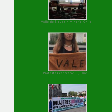
Valle de Elqui sin minería. Chile
Protestas contra VALE, Brasil