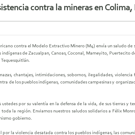
esistencia contra la mineras en Colima
ano contra el Modelo Extractivo Minero (M4) envía un saludo de sol
 indígenas de Zacualpan, Canoas, Coconal, Mameyito, Puertecito de l
 Tequesquitlán.
s, chantajes, intimidaciones, sobornos, ilegalidades, violencia fís
ontra de los pueblos indígenas, comunidades campesinas y organiza
 ustedes por su valentía en la defensa de la vida, de sus tierras y t
oda la región. Enviamos nuestros saludos solidarios a Félix Monroy
 mismo gobierno.
l por la violencia desatada contra los pueblos indígenas, las comun