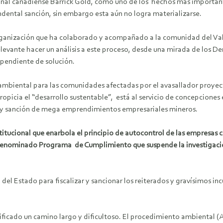
onal canadiense Barrick Gold, como uno de los hechos más important
ndental sanción, sin embargo esta aún no logra materializarse.
anización que ha colaborado y acompañado a la comunidad del Valle
elevante hacer un análisis a este proceso, desde una mirada de los D
 pendiente de solución.
 ambiental para las comunidades afectadas por el avasallador proye
picia el “desarrollo sustentable”, está al servicio de concepciones ex
ión y sanción de mega emprendimientos empresariales mineros.
itucional que enarbola el principio de autocontrol de las empresas co
l denominado Programa de Cumplimiento que suspende la investigación 
d del Estado para fiscalizar y sancionar los reiterados y gravísimos
ignificado un camino largo y dificultoso. El procedimiento ambiental