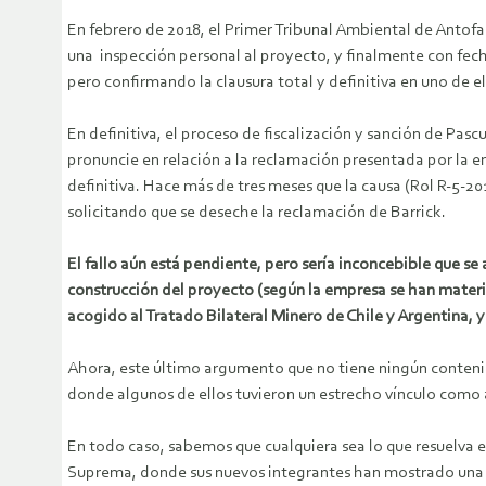
En febrero de 2018, el Primer Tribunal Ambiental de Antofa
una inspección personal al proyecto, y finalmente con fecha
pero confirmando la clausura total y definitiva en uno de el
En definitiva, el proceso de fiscalización y sanción de Pas
pronuncie en relación a la reclamación presentada por la em
definitiva. Hace más de tres meses que la causa (Rol R-5-
solicitando que se deseche la reclamación de Barrick.
El fallo aún está pendiente, pero sería inconcebible que se
construcción del proyecto (según la empresa se han materia
acogido al Tratado Bilateral Minero de Chile y Argentina, 
Ahora, este último argumento que no tiene ningún conteni
donde algunos de ellos tuvieron un estrecho vínculo como 
En todo caso, sabemos que cualquiera sea lo que resuelva el 
Suprema, donde sus nuevos integrantes han mostrado una f