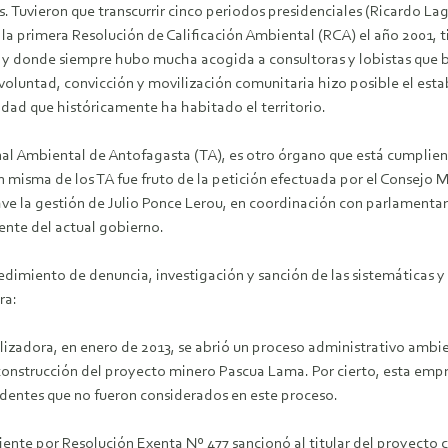
. Tuvieron que transcurrir cinco periodos presidenciales (Ricardo 
a primera Resolución de Calificación Ambiental (RCA) el año 2001, t
n, y donde siempre hubo mucha acogida a consultoras y lobistas que
voluntad, convicción y movilización comunitaria hizo posible el est
dad que históricamente ha habitado el territorio.
l Ambiental de Antofagasta (TA), es otro órgano que está cumpliendo
ión misma de los TA fue fruto de la petición efectuada por el Consejo 
lave la gestión de Julio Ponce Lerou, en coordinación con parlamenta
ente del actual gobierno.
edimiento de denuncia, investigación y sanción de las sistemáticas y 
ra:
alizadora, en enero de 2013, se abrió un proceso administrativo amb
 construcción del proyecto minero Pascua Lama. Por cierto, esta emp
edentes que no fueron considerados en este proceso.
nte por Resolución Exenta Nº 477 sancionó al titular del proyecto 