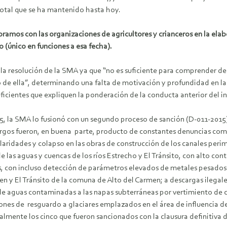
total que se ha mantenido hasta hoy.
boramos con las organizaciones de agricultores y crianceros en la el
(único en funciones a esa fecha).
a resolución de la SMA ya que “no es suficiente para comprender de 
o de ella”, determinando una falta de motivación y profundidad en 
uficientes que expliquen la ponderación de la conducta anterior del in
015, la SMA lo fusionó con un segundo proceso de sanción (D-011-201
gos fueron, en buena parte, producto de constantes denuncias comu
egularidades y colapso en las obras de construcción de los canales per
 las aguas y cuencas de los ríos Estrecho y El Tránsito, con alto co
s, con incluso detección de parámetros elevados de metales pesados
en y El Tránsito de la comuna de Alto del Carmen; a descargas ilegale
n de aguas contaminadas a las napas subterráneas por vertimiento de 
nes de resguardo a glaciares emplazados en el área de influencia de
almente los cinco que fueron sancionados con la clausura definitiva d