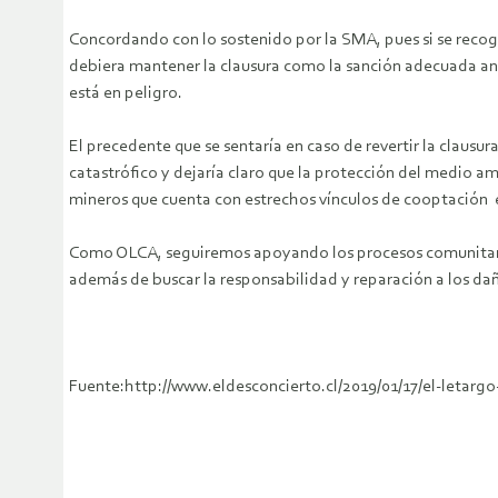
Concordando con lo sostenido por la SMA, pues si se recogie
debiera mantener la clausura como la sanción adecuada ante
está en peligro.
El precedente que se sentaría en caso de revertir la clausu
catastrófico y dejaría claro que la protección del medio a
mineros que cuenta con estrechos vínculos de cooptación 
Como OLCA, seguiremos apoyando los procesos comunitarios y
además de buscar la responsabilidad y reparación a los d
Fuente:http://www.eldesconcierto.cl/2019/01/17/el-letarg