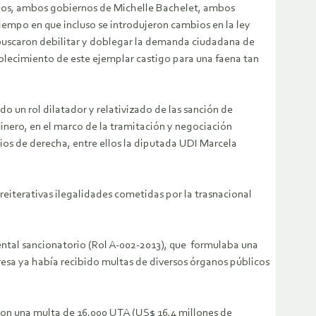
Lagos, ambos gobiernos de Michelle Bachelet, ambos
iempo en que incluso se introdujeron cambios en la ley
 buscaron debilitar y doblegar la demanda ciudadana de
ablecimiento de este ejemplar castigo para una faena tan
 un rol dilatador y relativizado de las sanción de
Minero, en el marco de la tramitación y negociación
rios de derecha, entre ellos la diputada UDI Marcela
reiterativas ilegalidades cometidas por la trasnacional
iental sancionatorio (Rol A-002-2013), que formulaba una
resa ya había recibido multas de diversos órganos públicos
con una multa de 16.000 UTA (US$ 16,4 millones de