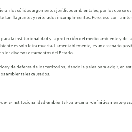
ran los sólidos argumentos jurídicos ambientales, por los que se esta
 tan flagrantes y reiterados incumplimientos. Pero, eso con la inter
ra para la institucionalidad y la protección del medio ambiente y de 
mbiente es solo letra muerta. Lamentablemente, es un escenario posibl
en los diversos estamentos del Estado.
 de defensa de los territorios, dando la pelea para exigir, en este 
años ambientales causados.
o-de-la-institucionalidad-ambiental-para-cerrar-definitivamente-pas