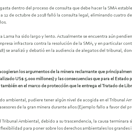
gasta dentro del proceso de consulta que debe hacer la SMA establec
 12 de octubre de 2018 falló la consulta legal, eliminando cuatro de
los.
cua Lama ha sido largo y lento. Actualmente se encuentra aún pendien
presa infractora contra la resolución de la SMA, y en particular con
2018) se analizó y debatió en la audiencia de alegatos del tribunal,
 acogieran los argumentos de la minera reclamante que principalmente
lizado US$ 5.000 millones) y las consecuencias que para el Estado p
y también en el marco de protección que le entrega el Tratado de Lib
do ambiental, pudiere tener algún nivel de acogida en el Tribunal 
asesores de la gran minera durante años (Ejemplo fallo a favor del 
Tribunal Ambiental, debido a su trascendencia, la causa terminara sie
lexibilidad para poner sobre los derechos ambientales los grandes 