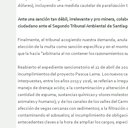
dólares), incluyendo una medida cautelar de paralización 
Ante una sanción tan débil, irrelevante y pro minera, cola
ciudadano ante el Segundo Tribunal Ambiental de Santiago 
Finalmente, el tribunal acogiendo nuestra demanda, anula l
elección de la multa como sanción específica y en el mont
que la hacia “arbitraria al no contener los razonamientos s
Reabierto el expediente sancionatorio el 22 de abril de 2
incumplimientos del proyecto Pascua Lama. Los nuevos car
interpuestas, entre los años 2013 y 2016, se referían a irr
manejo de drenaje acido; a la contaminación y alteración de
cantidad de espuma, sustancias químicas y olores molesto
animales y humano); y de los canales de los valles del Carm
afección de vegas cercanas con sedimentos; a la filtració
contaminando el subsuelos; al incumplimiento de obligacio
antecedentes claves a la hora de ampliar los cargos, especi