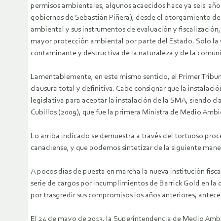
permisos ambientales, algunos acaecidos hace ya seis años
gobiernos de Sebastián Piñera), desde el otorgamiento de l
ambiental y sus instrumentos de evaluación y fiscalizació
mayor protección ambiental por parte del Estado. Solo la 
contaminante y destructiva de la naturaleza y de la comuni
Lamentablemente, en este mismo sentido, el Primer Tribuna
clausura total y definitiva. Cabe consignar que la instalac
legislativa para aceptar la instalación de la SMA, siendo c
Cubillos (2009), que fue la primera Ministra de Medio Ambi
Lo arriba indicado se demuestra a través del tortuoso proc
canadiense, y que podemos sintetizar de la siguiente mane
A pocos días de puesta en marcha la nueva institución fisc
serie de cargos por incumplimientos de Barrick Gold en la
por trasgredir sus compromisos los años anteriores, antec
El 24 de mayo de 2013, la Superintendencia de Medio Ambie