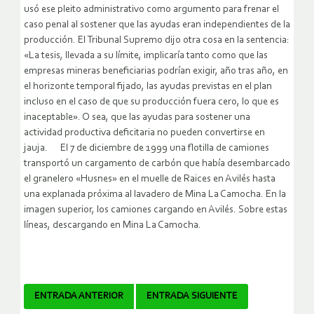
usó ese pleito administrativo como argumento para frenar el
caso penal al sostener que las ayudas eran independientes de la
producción. El Tribunal Supremo dijo otra cosa en la sentencia:
«La tesis, llevada a su límite, implicaría tanto como que las
empresas mineras beneficiarias podrían exigir, año tras año, en
el horizonte temporal fijado, las ayudas previstas en el plan
incluso en el caso de que su producción fuera cero, lo que es
inaceptable». O sea, que las ayudas para sostener una
actividad productiva deficitaria no pueden convertirse en
jauja. El 7 de diciembre de 1999 una flotilla de camiones
transportó un cargamento de carbón que había desembarcado
el granelero «Husnes» en el muelle de Raices en Avilés hasta
una explanada próxima al lavadero de Mina La Camocha. En la
imagen superior, los camiones cargando en Avilés. Sobre estas
líneas, descargando en Mina La Camocha.
Navegador
ENTRADA ANTERIOR
ENTRADA SIGUIENTE