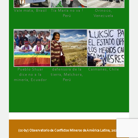
Vale mata, Brasil
Tía María no va !
Orinoco,
Perú
Venezuela
Pueblo Shuar
defensora de la
Caimanes, Chile
dice no a la
tierra, Melchora,
minería, Ecuador
Perú
(cc-by) Observatorio de Conflictos Mineros de América Latina, 2026