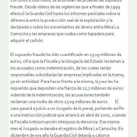
con unos 6.000 folios, se acumulan las pruebas del supuesto
fraude. Desde vídeos de las vigilancias que a finales de 1999
efectuó la Guardia Civil hasta los informes periciales sobre la
diferencia entre la producción real de la explotación y la
declarada o sobre los movimientos de dinero entre Mina La
Camocha y las empresas que usaba como tapadera para
adquirir el carbón.
El supuesto fraude ha sido cuantificado en 17,09 millones de
euros, cifra que la Fiscalía y la Abogacía del Estado reclaman a
los acusados como indemnización, de los cuales serían
responsables subsidiarias las empresas implicadas en la trama,
ya sin actividad. Para hacer frente a la misma, la juez les ha
requerido que depositen una fianza de 22,7 millones de euros.
Además de la indemnización, las acusaciones también
reclaman una multa de otros 17,09 millones de euros. El
caso pasará a juicio a un Juzgado de lo penal, poniendo así fin
a una instrucción judicial que arrancó en abril de 2001, cuando
la Fiscalía Anticorrupción interpuso la denuncia. Ese mismo
mes el Juzgado ordenaba el registro de Mina La Camocha. En
diciembre de ese año la Guardia Civil detenía a catorce