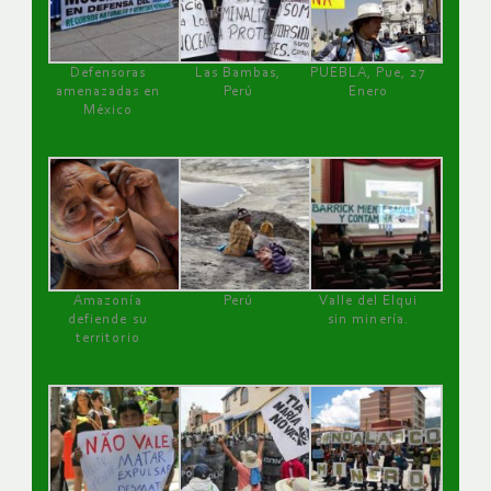
Defensoras
Las Bambas,
PUEBLA, Pue, 27
amenazadas en
Perú
Enero
México
Amazonía
Perú
Valle del Elqui
defiende su
sin minería.
territorio