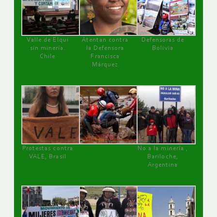
Valle de Elqui
Atentan contra
Defensoras de
sin minería.
la Defensora
Bolivia
Chile
Francisca
Márquez
Protestas contra
No a la minería ,
VALE, Brasil
Bariloche,
Argentina