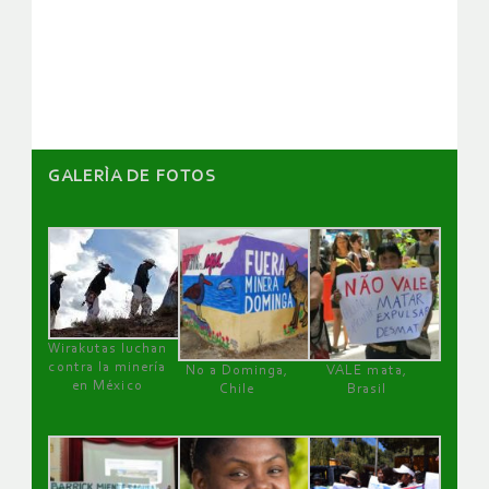
de
artículos
GALERÌA DE FOTOS
Wirakutas luchan
contra la minería
No a Dominga,
VALE mata,
en México
Chile
Brasil