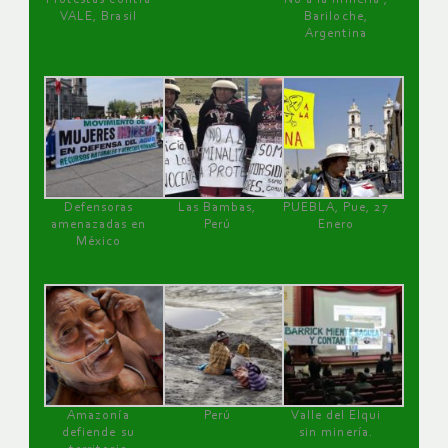
VALE, Brasil
Bariloche,
Argentina
Defensoras
Las Bambas,
PUEBLA, Pue, 27
amenazadas en
Perú
Enero
México
Amazonía
Perú
Valle del Elqui
defiende su
sin minería.