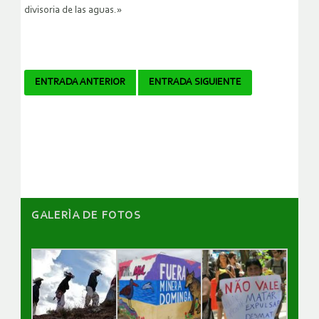
divisoria de las aguas.»
Navegador
ENTRADA ANTERIOR
ENTRADA SIGUIENTE
de
artículos
GALERÌA DE FOTOS