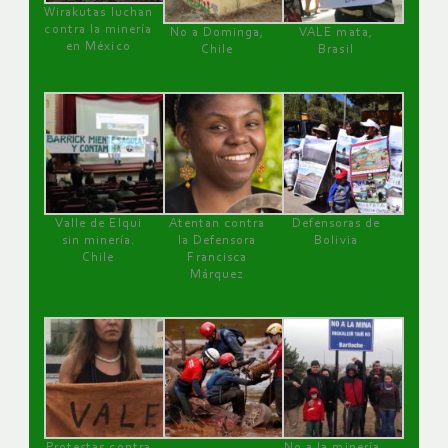
Wirakutas luchan
contra la minería
No a Dominga,
VALE mata,
en México
Chile
Brasil
Valle de Elqui
Atentan contra
Defensoras de
sin minería.
la Defensora
Bolivia
Chile
Francisca
Márquez
Protestas contra
No a la minería ,