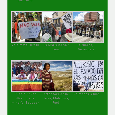
territorio
Vale mata, Brasil
Tía María no va !
Orinoco,
Perú
Venezuela
Pueblo Shuar
defensora de la
Caimanes, Chile
dice no a la
tierra, Melchora,
minería, Ecuador
Perú