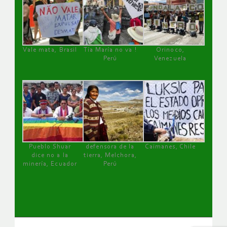
Vale mata, Brasil
Tía María no va !
Orinoco,
Perú
Venezuela
Pueblo Shuar
defensora de la
Caimanes, Chile
dice no a la
tierra, Melchora,
minería, Ecuador
Perú