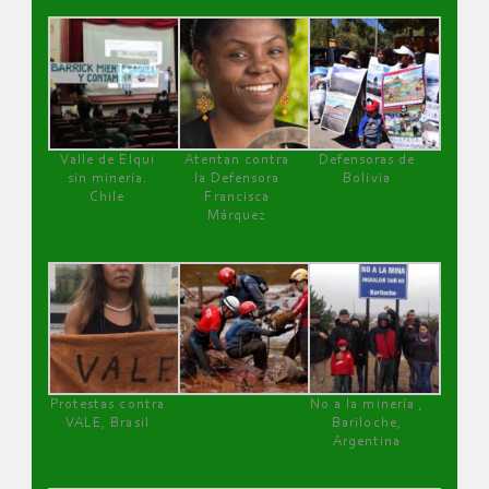
Valle de Elqui
Atentan contra
Defensoras de
sin minería.
la Defensora
Bolivia
Chile
Francisca
Márquez
Protestas contra
No a la minería ,
VALE, Brasil
Bariloche,
Argentina