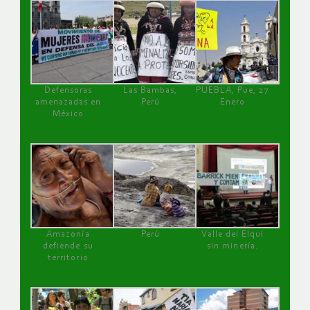
Defensoras
Las Bambas,
PUEBLA, Pue, 27
amenazadas en
Perú
Enero
México
Amazonía
Perú
Valle del Elqui
defiende su
sin minería.
territorio