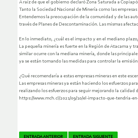
A raíz de que el gobierno declaró Zona Saturada a Copiapó
Tanto la Sociedad Nacional de Minería como las empresas d
Entendemos la preocupación de la comunidad y de las autor
través de Planes de Descontaminación. Las mismas afectada
En lo inmediato, ¿cuál es el impacto y en el mediano plazo
La pequeña minería es fuerte en la Región de Atacama y tra
similar ocurre con la mediana minería, donde las principal
ya se están tomando las medidas para controlar la emisión
¿Qué recomendaría a estas empresas mineras en este escen
Las empresas mineras ya están haciendo los esfuerzos para
realizando los esfuerzos para seguir mejorando la calidad
https://www.mch.cl/2021/09/10/el-impacto-que-tendria-en-
ENTRADA ANTERIOR
ENTRADA SIGUIENTE