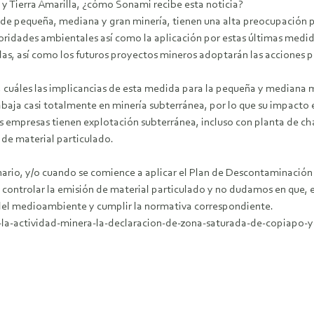
 y Tierra Amarilla, ¿cómo Sonami recibe esta noticia?
e pequeña, mediana y gran minería, tienen una alta preocupación po
idades ambientales así como la aplicación por estas últimas medida
s, así como los futuros proyectos mineros adoptarán las acciones pe
, cuáles las implicancias de esta medida para la pequeña y mediana m
baja casi totalmente en minería subterránea, por lo que su impacto e
es empresas tienen explotación subterránea, incluso con planta de cha
 de material particulado.
ario, y/o cuando se comience a aplicar el Plan de Descontaminació
 controlar la emisión de material particulado y no dudamos en que, 
 del medioambiente y cumplir la normativa correspondiente.
la-actividad-minera-la-declaracion-de-zona-saturada-de-copiapo-y-