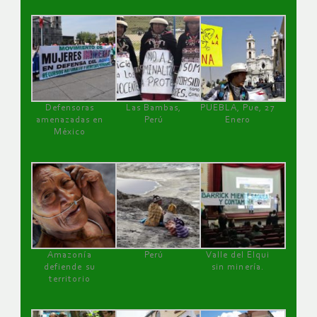
Defensoras
Las Bambas,
PUEBLA, Pue, 27
amenazadas en
Perú
Enero
México
Amazonía
Perú
Valle del Elqui
defiende su
sin minería.
territorio