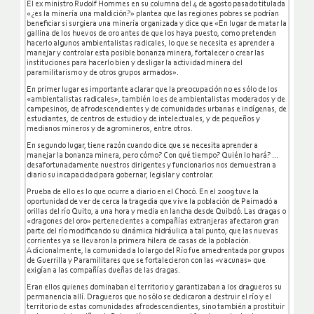
El ex ministro Rudolf Hommes en su columna del 4 de agosto pasado titulada
«¿es la minería una maldición?» plantea que las regiones pobres se podrían
beneficiar si surgiera una minería organizada y dice que «En lugar de matar la
gallina de los huevos de oro antes de que los haya puesto, como pretenden
hacerlo algunos ambientalistas radicales, lo que se necesita es aprender a
manejar y controlar esta posible bonanza minera, fortalecer o crear las
instituciones para hacerlo bien y desligar la actividad minera del
paramilitarismo y de otros grupos armados».
En primer lugar es importante aclarar que la preocupación no es sólo de los
«ambientalistas radicales», también lo es de ambientalistas moderados y de
campesinos, de afrodescendientes y de comunidades urbanas e indígenas, de
estudiantes, de centros de estudio y de intelectuales, y de pequeños y
medianos mineros y de agromineros, entre otros.
En segundo lugar, tiene razón cuando dice que se necesita aprender a
manejar la bonanza minera, pero cómo? Con qué tiempo? Quién lo hará? …
desafortunadamente nuestros dirigentes y funcionarios nos demuestran a
diario su incapacidad para gobernar, legislar y controlar.
Prueba de ello es lo que ocurre a diario en el Chocó. En el 2009 tuve la
oportunidad de ver de cerca la tragedia que vive la población de Paimadó a
orillas del río Quito, a una hora y media en lancha desde Quibdó. Las dragas o
«dragones del oro» pertenecientes a compañías extranjeras afectaron gran
parte del río modificando su dinámica hidráulica a tal punto, que las nuevas
corrientes ya se llevaron la primera hilera de casas de la población.
Adicionalmente, la comunidad a lo largo del Río fue amedrentada por grupos
de Guerrilla y Paramilitares que se fortalecieron con las «vacunas» que
exigían a las compañías dueñas de las dragas.
Eran ellos quienes dominaban el territorio y garantizaban a los dragueros su
permanencia allí. Dragueros que no sólo se dedicaron a destruir el río y el
territorio de estas comunidades afrodescendientes, sino también a prostituir