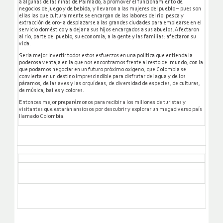
a algunas de las niñas de Paimadó, a promover el funcionamiento de
negocios de juego y de bebida, y llevaron a las mujeres del pueblo – pues son
ellas las que culturalmente se encargan de las labores del río: pesca y
extracción de oro- a desplazarse a las grandes ciudades para emplearse en el
servicio doméstico y a dejar a sus hijos encargados a sus abuelos. Afectaron
al río, parte del pueblo, su economía, a la gente y las familias: afectaron su
vida.
Sería mejor invertir todos estos esfuerzos en una política que entienda la
poderosa ventaja en la que nos encontramos frente al resto del mundo, con la
que podamos negociar en un futuro próximo oxígeno, que Colombia se
convierta en un destino imprescindible para disfrutar del agua y de los
páramos, de las aves y las orquídeas, de diversidad de especies, de culturas,
de música, bailes y colores.
Entonces mejor preparémonos para recibir a los millones de turistas y
visitantes que estarán ansiosos por descubrir y explorar un megadiverso país
llamado Colombia.