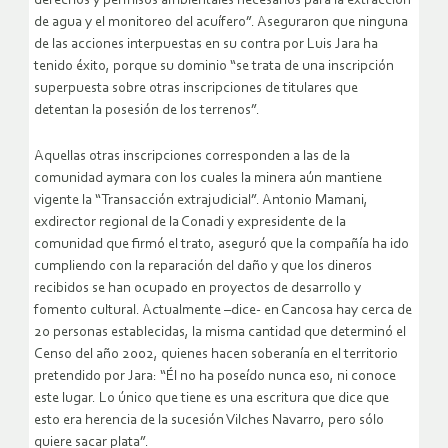
derechos y permisos ambientales necesarios para la extracción
de agua y el monitoreo del acuífero”. Aseguraron que ninguna
de las acciones interpuestas en su contra por Luis Jara ha
tenido éxito, porque su dominio “se trata de una inscripción
superpuesta sobre otras inscripciones de titulares que
detentan la posesión de los terrenos”.
Aquellas otras inscripciones corresponden a las de la
comunidad aymara con los cuales la minera aún mantiene
vigente la “Transacción extrajudicial”. Antonio Mamani,
exdirector regional de la Conadi y expresidente de la
comunidad que firmó el trato, aseguró que la compañía ha ido
cumpliendo con la reparación del daño y que los dineros
recibidos se han ocupado en proyectos de desarrollo y
fomento cultural. Actualmente –dice- en Cancosa hay cerca de
20 personas establecidas, la misma cantidad que determinó el
Censo del año 2002, quienes hacen soberanía en el territorio
pretendido por Jara: “Él no ha poseído nunca eso, ni conoce
este lugar. Lo único que tiene es una escritura que dice que
esto era herencia de la sucesión Vilches Navarro, pero sólo
quiere sacar plata”.