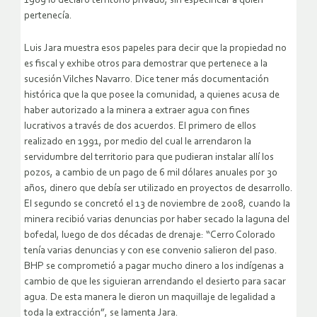
1989 lo declaró territorio privado, sin especificar a quien
pertenecía.
Luis Jara muestra esos papeles para decir que la propiedad no
es fiscal y exhibe otros para demostrar que pertenece a la
sucesión Vilches Navarro. Dice tener más documentación
histórica que la que posee la comunidad, a quienes acusa de
haber autorizado a la minera a extraer agua con fines
lucrativos a través de dos acuerdos. El primero de ellos
realizado en 1991, por medio del cual le arrendaron la
servidumbre del territorio para que pudieran instalar allí los
pozos, a cambio de un pago de 6 mil dólares anuales por 30
años, dinero que debía ser utilizado en proyectos de desarrollo.
El segundo se concretó el 13 de noviembre de 2008, cuando la
minera recibió varias denuncias por haber secado la laguna del
bofedal, luego de dos décadas de drenaje: “Cerro Colorado
tenía varias denuncias y con ese convenio salieron del paso.
BHP se comprometió a pagar mucho dinero a los indígenas a
cambio de que les siguieran arrendando el desierto para sacar
agua. De esta manera le dieron un maquillaje de legalidad a
toda la extracción”, se lamenta Jara.