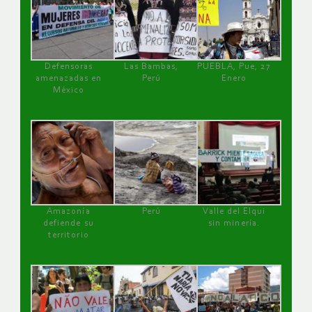
Defensoras
Las Bambas,
PUEBLA, Pue, 27
amenazadas en
Perú
Enero
México
Amazonía
Perú
Valle del Elqui
defiende su
sin minería.
territorio