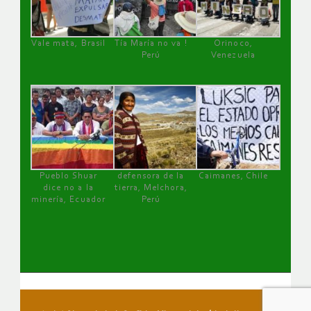
Vale mata, Brasil
Tía María no va !
Orinoco,
Perú
Venezuela
Pueblo Shuar
defensora de la
Caimanes, Chile
dice no a la
tierra, Melchora,
minería, Ecuador
Perú