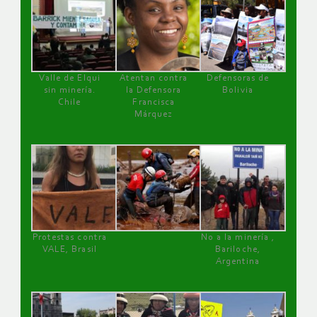
Valle de Elqui
Atentan contra
Defensoras de
sin minería.
la Defensora
Bolivia
Chile
Francisca
Márquez
Protestas contra
No a la minería ,
VALE, Brasil
Bariloche,
Argentina