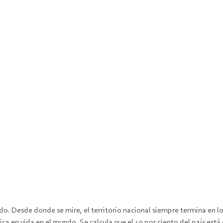
do. Desde donde se mire, el territorio nacional siempre termina en l
a en vida en el mundo. Se calcula que el 40 por ciento del país está 