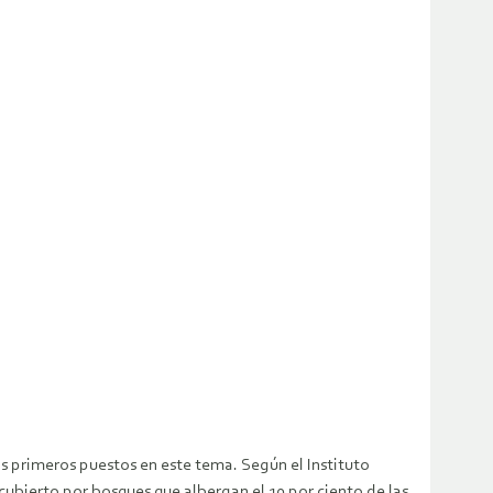
os primeros puestos en este tema. Según el Instituto
cubierto por bosques que albergan el 10 por ciento de las