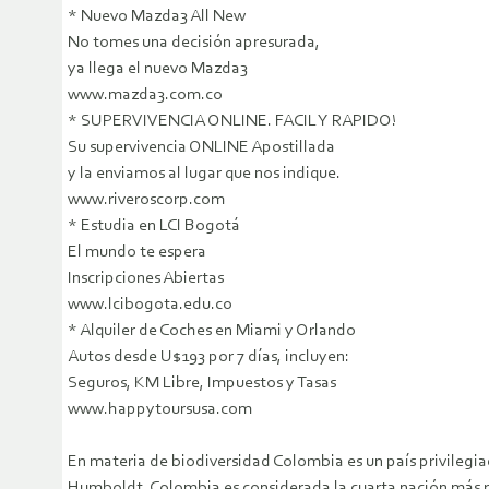
* Nuevo Mazda3 All New
No tomes una decisión apresurada,
ya llega el nuevo Mazda3
www.mazda3.com.co
* SUPERVIVENCIA ONLINE. FACIL Y RAPIDO!
Su supervivencia ONLINE Apostillada
y la enviamos al lugar que nos indique.
www.riveroscorp.com
* Estudia en LCI Bogotá
El mundo te espera
Inscripciones Abiertas
www.lcibogota.edu.co
* Alquiler de Coches en Miami y Orlando
Autos desde U$193 por 7 días, incluyen:
Seguros, KM Libre, Impuestos y Tasas
www.happytoursusa.com
En materia de biodiversidad Colombia es un país privilegia
Humboldt, Colombia es considerada la cuarta nación más ric