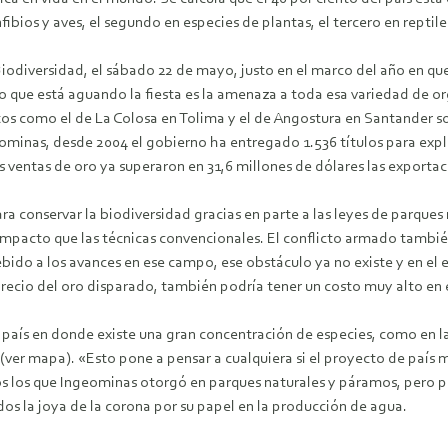
ibios y aves, el segundo en especies de plantas, el tercero en reptil
odiversidad, el sábado 22 de mayo, justo en el marco del año en que 
lo que está aguando la fiesta es la amenaza a toda esa variedad de 
ctos como el de La Colosa en Tolima y el de Angostura en Santander s
ominas, desde 2004 el gobierno ha entregado 1.536 títulos para explo
s ventas de oro ya superaron en 31,6 millones de dólares las exportac
a conservar la biodiversidad gracias en parte a las leyes de parques 
pacto que las técnicas convencionales. El conflicto armado tambi
ebido a los avances en ese campo, ese obstáculo ya no existe y en el
precio del oro disparado, también podría tener un costo muy alto en
aís en donde existe una gran concentración de especies, como en las 
ver mapa). «Esto pone a pensar a cualquiera si el proyecto de país mi
dos los que Ingeominas otorgó en parques naturales y páramos, pero p
os la joya de la corona por su papel en la producción de agua.