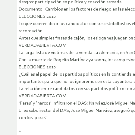
riesgos: participación en política y coacción armada.
Documento | Cambios en los factores de riesgo en las elec
ELECCIONES 2010
Lo que quieren decir los candidatos con sus estribillosLos 
recordación.
Antes que simples frases de cajón, los eslóganes juegan pap
VERDADABIERTA.COM
La larga lista de víctimas de la vereda La Alemania, en Sa
Con la muerte de Rogelio Martínez ya son 15 los campesinos
ELECCIONES 2010
¿Cuál es el papel de los partidos políticos en la contienda
importantes para que no los ignoremos en esta coyuntura e
La relación entre candidatos con sus partidos políticos no
VERDADABIERTA.COM
‘Paras’ y ‘narcos’ infiltraron el DAS: NarváezJosé Miguel N
El ex subdirector del DAS, José Miguel Narváez, aseguró que
con los ‘paras’.
*