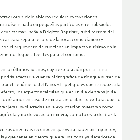
xtraer oro a cielo abierto requiere excavaciones
ntra diseminado en pequeñas partículas en el subsuelo.
 ecosistema», señala Brigitte Baptiste, subdirectora del
icas para separar el oro de la roca, como cianuro y
 con el argumento de que tiene un impacto altísimo en la
lemento llegue a fuentes para el consumo.
n los últimos 10 años, cuya exploración por la firma
podría afectar la cuenca hidrográfica de ríos que surten de
o por el Fenómeno del Niño. «El peligro es que se reduzca la
efecto, los expertos calculan que en un día de trabajo de
nociéramos un caso de mina a cielo abierto exitosa, que no
xtranjeras involucradas en la explotación muestran como
agrícola y no de vocación minera, como lo es la de Brasil.
ien sus directivas reconocen que «va a haber un impacto»,
«Hay que tener en cuenta que era una zona ya deteriorada