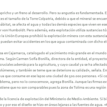
pricho y un freno al desarrollo. Pero su angustia es fundamentada. E
s el tamaño de la Torre Colpatria, debido a que el mineral se encue
ábitat, se afecta el agua y todas las demás especies que viven en ese
r von Humboldt. Pero además, esta explotación utiliza sustancias tóx
e la Unión Europea prohibió la explotación minera con esta sustancia
e puedan evitar accidentes en los que agua contaminada con dicho e
osa en Cajamarca, catalogado el yacimiento más grande en el mundo e
a. Según Carmen Sofía Bonilla, directora de la entidad, el proyecto 
 cruciales además para la agricultura, y cuyo caudal ya se ha afectad
olúmenes, y también se teme que se deteriore su calidad», señala. En 
gua que consume en ese lapso una ciudad de 500.000 personas. «Si co
oblema, pero no lo conocemos», agrega Bonilla. Aunque las firmas e
ostiene que no son comparables pues la zona de Tolima es una región 
 de la licencia de explotación del Ministerio de Medio Ambiente. Si b
y por eso el diseño se hizo en áreas lejanas a las fuentes de agua. 