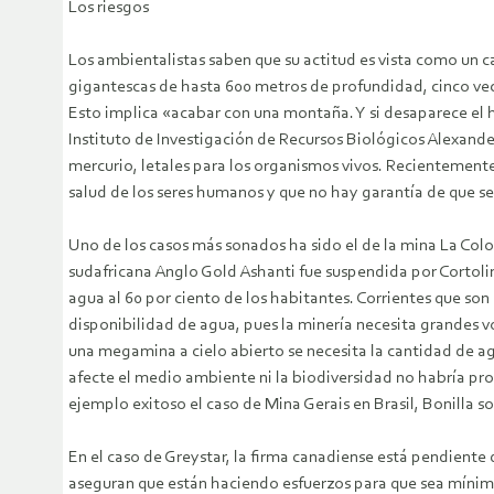
Los riesgos
Los ambientalistas saben que su actitud es vista como un ca
gigantescas de hasta 600 metros de profundidad, cinco vece
Esto implica «acabar con una montaña. Y si desaparece el h
Instituto de Investigación de Recursos Biológicos Alexande
mercurio, letales para los organismos vivos. Recientement
salud de los seres humanos y que no hay garantía de que s
Uno de los casos más sonados ha sido el de la mina La Col
sudafricana Anglo Gold Ashanti fue suspendida por Cortolim
agua al 60 por ciento de los habitantes. Corrientes que son
disponibilidad de agua, pues la minería necesita grandes v
una megamina a cielo abierto se necesita la cantidad de a
afecte el medio ambiente ni la biodiversidad no habría pr
ejemplo exitoso el caso de Mina Gerais en Brasil, Bonilla s
En el caso de Greystar, la firma canadiense está pendiente
aseguran que están haciendo esfuerzos para que sea mínimo 