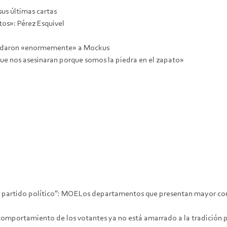
sus últimas cartas
os»: Pérez Esquivel
ayudaron «enormemente» a Mockus
ue nos asesinaran porque somos la piedra en el zapato»
 partido político”: MOELos departamentos que presentan mayor conc
 comportamiento de los votantes ya no está amarrado a la tradición p