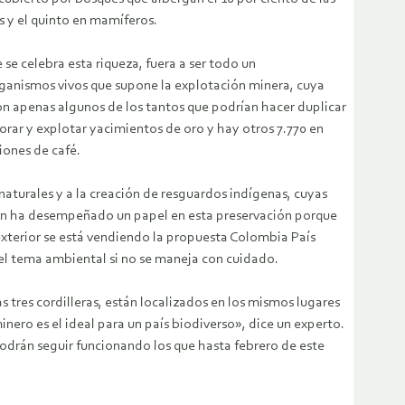
es y el quinto en mamíferos.
se celebra esta riqueza, fuera a ser todo un
organismos vivos que supone la explotación minera, cuya
on apenas algunos de los tantos que podrían hacer duplicar
rar y explotar yacimientos de oro y hay otros 7.770 en
iones de café.
naturales y a la creación de resguardos indígenas, cuyas
én ha desempeñado un papel en esta preservación porque
 exterior se está vendiendo la propuesta Colombia País
 el tema ambiental si no se maneja con cuidado.
tres cordilleras, están localizados en los mismos lugares
nero es el ideal para un país biodiverso», dice un experto.
odrán seguir funcionando los que hasta febrero de este