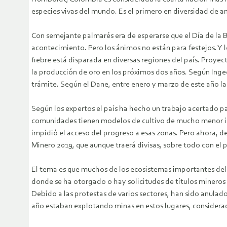
especies vivas del mundo. Es el primero en diversidad de anf
Con semejante palmarés era de esperarse que el Día de la Bi
acontecimiento. Pero los ánimos no están para festejos. Y 
fiebre está disparada en diversas regiones del país. Proye
la producción de oro en los próximos dos años. Según Inge
trámite. Según el Dane, entre enero y marzo de este año la
Según los expertos el país ha hecho un trabajo acertado par
comunidades tienen modelos de cultivo de mucho menor im
impidió el acceso del progreso a esas zonas. Pero ahora, d
Minero 2019, que aunque traerá divisas, sobre todo con el 
El tema es que muchos de los ecosistemas importantes del p
donde se ha otorgado o hay solicitudes de títulos mineros (
Debido a las protestas de varios sectores, han sido anula
año estaban explotando minas en estos lugares, considerad