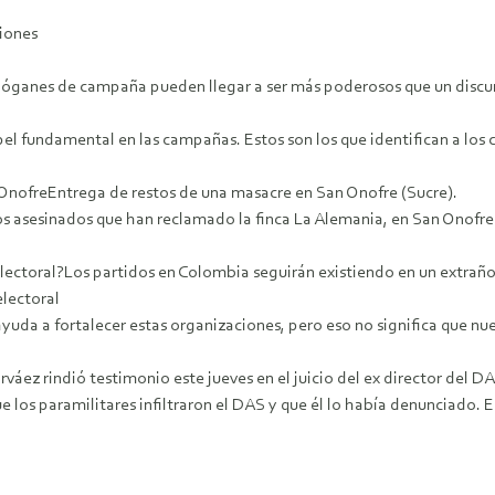
ciones
elóganes de campaña pueden llegar a ser más poderosos que un discurso
el fundamental en las campañas. Estos son los que identifican a los c
n OnofreEntrega de restos de una masacre en San Onofre (Sucre).
 asesinados que han reclamado la finca La Alemania, en San Onofre (
 electoral?Los partidos en Colombia seguirán existiendo en un extraño
lectoral
 ayuda a fortalecer estas organizaciones, pero eso no significa que n
arváez rindió testimonio este jueves en el juicio del ex director del 
 los paramilitares infiltraron el DAS y que él lo había denunciado. E