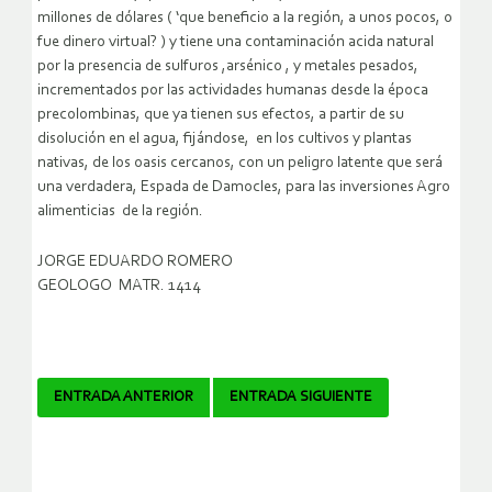
millones de dólares ( ‘que beneficio a la región, a unos pocos, o
fue dinero virtual? ) y tiene una contaminación acida natural
por la presencia de sulfuros ,arsénico , y metales pesados,
incrementados por las actividades humanas desde la época
precolombinas, que ya tienen sus efectos, a partir de su
disolución en el agua, fijándose, en los cultivos y plantas
nativas, de los oasis cercanos, con un peligro latente que será
una verdadera, Espada de Damocles, para las inversiones Agro
alimenticias de la región.
JORGE EDUARDO ROMERO
GEOLOGO MATR. 1414
Navegador
ENTRADA ANTERIOR
ENTRADA SIGUIENTE
de