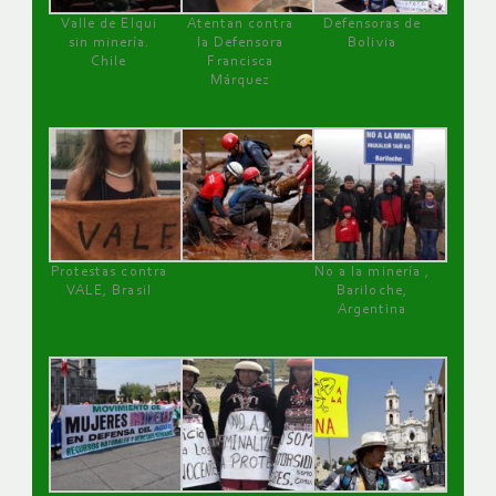
Valle de Elqui
Atentan contra
Defensoras de
sin minería.
la Defensora
Bolivia
Chile
Francisca
Márquez
Protestas contra
No a la minería ,
VALE, Brasil
Bariloche,
Argentina