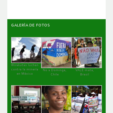
artículos
GALERÌA DE FOTOS
Wirakutas luchan
contra la minería
No a Dominga,
VALE mata,
en México
Chile
Brasil