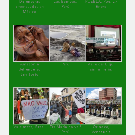
Defensoras
Las Bambas,
PUEBLA, Pue, 27
amenazadas en
Perú
Enero
México
Amazonía
Perú
Valle del Elqui
defiende su
sin minería.
territorio
Vale mata, Brasil
Tía María no va !
Orinoco,
Perú
Venezuela