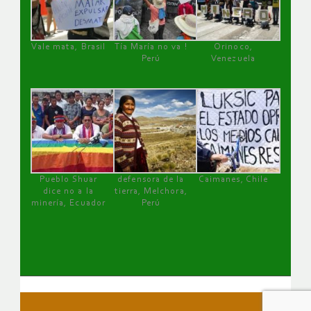
Vale mata, Brasil
Tía María no va !
Orinoco,
Perú
Venezuela
Pueblo Shuar
defensora de la
Caimanes, Chile
dice no a la
tierra, Melchora,
minería, Ecuador
Perú