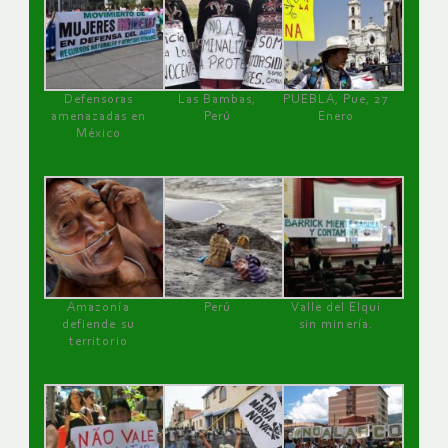
Defensoras
Las Bambas,
PUEBLA, Pue, 27
amenazadas en
Perú
Enero
México
Amazonía
Perú
Valle del Elqui
defiende su
sin minería.
territorio