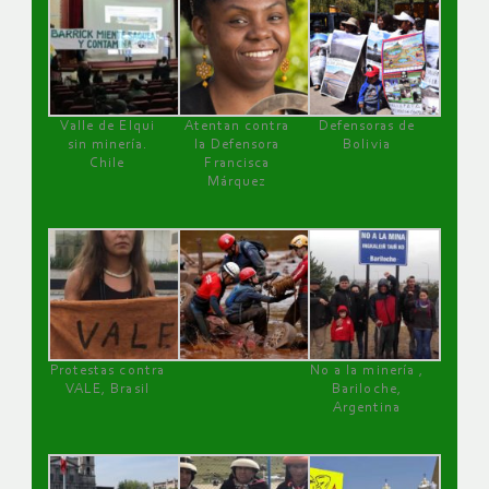
Valle de Elqui
Atentan contra
Defensoras de
sin minería.
la Defensora
Bolivia
Chile
Francisca
Márquez
Protestas contra
No a la minería ,
VALE, Brasil
Bariloche,
Argentina