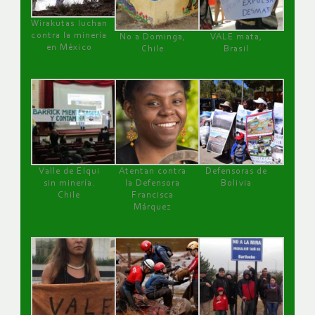
Wirakutas luchan
contra la minería
No a Dominga,
VALE mata,
en México
Chile
Brasil
Valle de Elqui
Atentan contra
Defensoras de
sin minería.
la Defensora
Bolivia
Chile
Francisca
Márquez