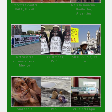
Protestas contra
No a la minería ,
VALE, Brasil
Bariloche,
Argentina
Defensoras
Las Bambas,
PUEBLA, Pue, 27
amenazadas en
Perú
Enero
México
Amazonía
Perú
Valle del Elqui