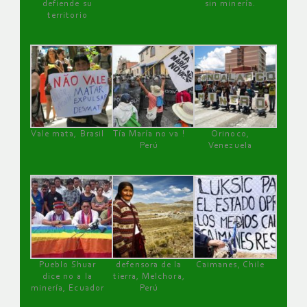
defiende su
sin minería.
territorio
Vale mata, Brasil
Tía María no va !
Orinoco,
Perú
Venezuela
Pueblo Shuar
defensora de la
Caimanes, Chile
dice no a la
tierra, Melchora,
minería, Ecuador
Perú