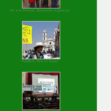
No a la minería , Bariloche, Argentina
PUEBLA, Pue, 27 Enero