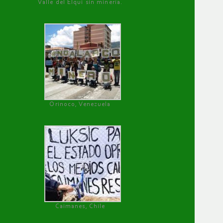
Valle del Elqui sin minería.
Orinoco, Venezuela
Caimanes, Chile