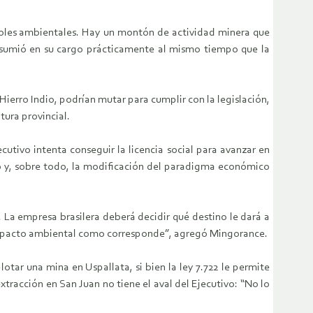
troles ambientales. Hay un montón de actividad minera que
n asumió en su cargo prácticamente al mismo tiempo que la
erro Indio, podrían mutar para cumplir con la legislación,
ura provincial.
utivo intenta conseguir la licencia social para avanzar en
no y, sobre todo, la modificación del paradigma económico
La empresa brasilera deberá decidir qué destino le dará a
impacto ambiental como corresponde”, agregó Mingorance.
tar una mina en Uspallata, si bien la ley 7.722 le permite
xtracción en San Juan no tiene el aval del Ejecutivo: “No lo