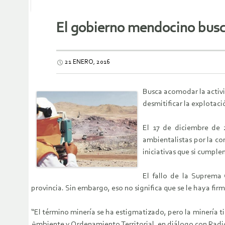
El gobierno mendocino busca
21 ENERO, 2016
Busca acomodar la activi
desmitificar la explotaci
El 17 de diciembre de 2
ambientalistas por la con
iniciativas que si cumplen
El fallo de la Suprema 
provincia. Sin embargo, eso no significa que se le haya firm
“El término minería se ha estigmatizado, pero la minería t
Ambiente y Ordenamiento Territorial, en diálogo con Radi