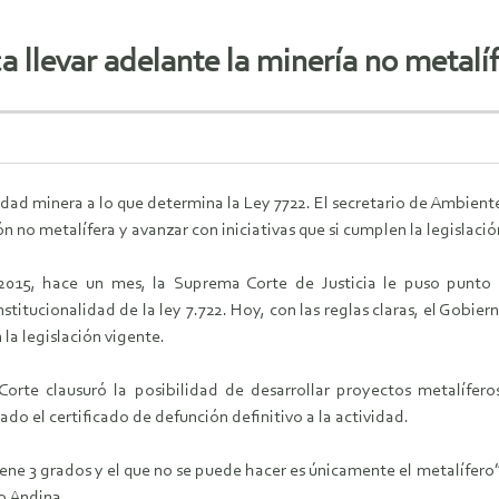
 llevar adelante la minería no metalí
dad minera a lo que determina la Ley 7722. El secretario de Ambien
ón no metalífera y avanzar con iniciativas que si cumplen la legislació
015, hace un mes, la Suprema Corte de Justicia le puso punto f
stitucionalidad de la ley 7.722. Hoy, con las reglas claras, el Gobier
 la legislación vigente.
Corte clausuró la posibilidad de desarrollar proyectos metalífer
ado el certificado de defunción definitivo a la actividad.
iene 3 grados y el que no se puede hacer es únicamente el metalífer
o Andina.