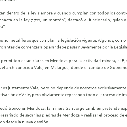
 están dentro de la ley siempre y cuando cumplan con todos los con
mpacta en la ley 7.722, un montón”, destacó el funcionario, quie
ra”.
 no metalíferos que cumplan la legislación vigente. Algunos, como Hi
ero antes de comenzar a operar debe pasar nuevamente por la Legislat
 permitido están claras en Mendoza para la actividad minera, el Ejec
es el archiconocido Vale, en Malargüe, donde el cambio de Gobier
 es justamente Vale, pero no depende de nosotros exclusivamente. 
ctivación de Vale, pero obviamente repasando todo el proceso de 
uedó trunco en Mendoza: la minera San Jorge también pretende explo
mpresariado de sacar las piedras de Mendoza y realizar el proceso de e
on desde la nueva gestión.