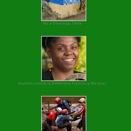
No a Dominga, Chile
Atentan contra la Defensora Francisca Márquez