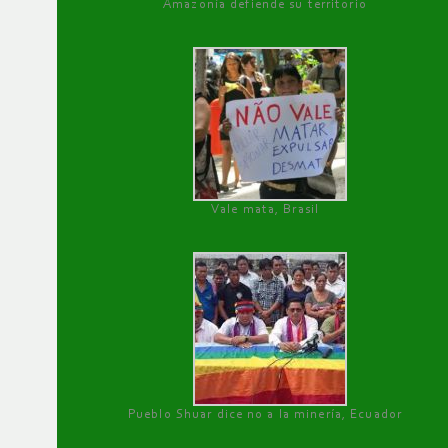
Amazonía defiende su territorio
Vale mata, Brasil
Pueblo Shuar dice no a la minería, Ecuador