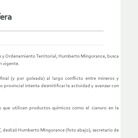
fera
te y Ordenamiento Territorial, Humberto Mingorance, busca
n vigente.
inal (y por goleada) al largo conflicto entre mineros y
no provincial intenta desmitificar la actividad y avanzar con
os que utilicen productos químicos como el cianuro en la
o”, deslizó Humberto Mingorance (foto abajo), secretario de