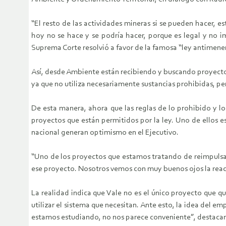
“El resto de las actividades mineras si se pueden hacer,
hoy no se hace y se podría hacer, porque es legal y no i
Suprema Corte resolvió a favor de la famosa “ley antimene
Así, desde Ambiente están recibiendo y buscando proyectos
ya que no utiliza necesariamente sustancias prohibidas, p
De esta manera, ahora que las reglas de lo prohibido y lo
proyectos que están permitidos por la ley. Uno de ellos 
nacional generan optimismo en el Ejecutivo.
“Uno de los proyectos que estamos tratando de reimpulsar
ese proyecto. Nosotros vemos con muy buenos ojos la rea
La realidad indica que Vale no es el único proyecto que q
utilizar el sistema que necesitan. Ante esto, la idea del e
estamos estudiando, no nos parece conveniente”, destacar