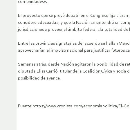
comunidades».
El proyecto que se prevé debatir en el Congreso fija clar
considere adecuada», y que la Nación «mantendrá un compen
jurisdicciones a proveer al ámbito federal «la totalidad de
Entre las provincias signatarias del acuerdo se hallan Men
aprovecharían el impulso nacional para justificar futuros c
Semanas atrás, desde Nación agitaron la posibilidad de reto
diputada Elisa Carrió, titular de la Coalición Cívica y soc
posibilidad de avance.
Fuente:https://www.cronista.com/economiapolitica/El-Gob