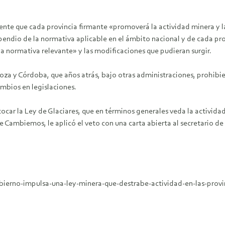
amente que cada provincia firmante «promoverá la actividad minera y
dio de la normativa aplicable en el ámbito nacional y de cada provi
 la normativa relevante» y las modificaciones que pudieran surgir.
doza y Córdoba, que años atrás, bajo otras administraciones, prohibi
ambios en legislaciones.
car la Ley de Glaciares, que en términos generales veda la actividad 
ia de Cambiemos, le aplicó el veto con una carta abierta al secretario
ierno-impulsa-una-ley-minera-que-destrabe-actividad-en-las-provi