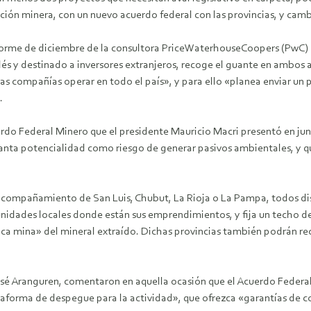
ción minera, con un nuevo acuerdo federal con las provincias, y cambio
orme de diciembre de la consultora PriceWaterhouseCoopers (PwC) 
lés y destinado a inversores extranjeros, recoge el guante en ambos a
las compañías operar en todo el país», y para ello «planea enviar un 
.
erdo Federal Minero que el presidente Mauricio Macri presentó en jun
nta potencialidad como riesgo de generar pasivos ambientales, y que h
el acompañamiento de San Luis, Chubut, La Rioja o La Pampa, todos dis
dades locales donde están sus emprendimientos, y fija un techo del 
ca mina» del mineral extraído. Dichas provincias también podrán rec
osé Aranguren, comentaron en aquella ocasión que el Acuerdo Federa
forma de despegue para la actividad», que ofrezca «garantías de con