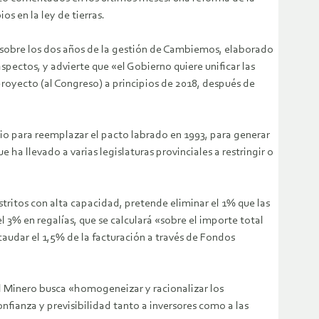
s en la ley de tierras.
sobre los dos años de la gestión de Cambiemos, elaborado
spectos, y advierte que «el Gobierno quiere unificar las
proyecto (al Congreso) a principios de 2018, después de
io para reemplazar el pacto labrado en 1993, para generar
a llevado a varias legislaturas provinciales a restringir o
tritos con alta capacidad, pretende eliminar el 1% que las
3% en regalías, que se calculará «sobre el importe total
audar el 1,5% de la facturación a través de Fondos
l Minero busca «homogeneizar y racionalizar los
fianza y previsibilidad tanto a inversores como a las