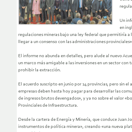
regula
Un inf
en ing
regulaciones mineras bajo una ley federal que permitiría a 
llegar a un consenso con las administraciones provinciales»
El informe no abunda en detalles, pero alude al nuevo Acu
un marco más amigable a las inversiones en un sector con ta
prohibir la extracción.
El acuerdo suscripto en junio por 14 provincias, pero sin 
empresas deben hasta hoy pagar para desarrollar las comuni
de ingresos brutos devengados», y ya no sobre el valor «bo
Provinciales de Infraestructura.
Desde la cartera de Energía y Minería, que conduce Juan J
instrumentos de política minera», creando «una nueva plata