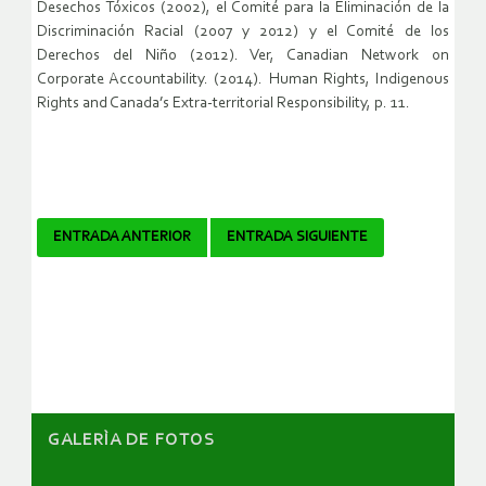
Desechos Tóxicos (2002), el Comité para la Eliminación de la
Discriminación Racial (2007 y 2012) y el Comité de los
Derechos del Niño (2012). Ver, Canadian Network on
Corporate Accountability. (2014). Human Rights, Indigenous
Rights and Canada’s Extra-territorial Responsibility, p. 11.
Navegador
ENTRADA ANTERIOR
ENTRADA SIGUIENTE
de
artículos
GALERÌA DE FOTOS