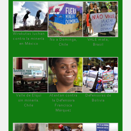
Wirakutas luchan
contra la minería
No a Dominga,
VALE mata,
en México
Chile
Brasil
Valle de Elqui
Atentan contra
Defensoras de
sin minería.
la Defensora
Bolivia
Chile
Francisca
Márquez