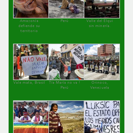
Amazonía
Perú
Valle del Elqui
defiende su
sin minería.
territorio
Vale mata, Brasil
Tía María no va !
Orinoco,
Perú
Venezuela