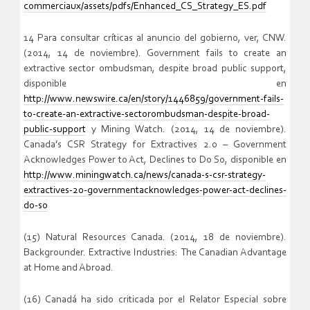
commerciaux/assets/pdfs/Enhanced_CS_Strategy_ES.pdf
14 Para consultar críticas al anuncio del gobierno, ver, CNW.
(2014, 14 de noviembre). Government fails to create an
extractive sector ombudsman, despite broad public support,
disponible en
http://www.newswire.ca/en/story/1446859/government-fails-
to-create-an-extractive-sectorombudsman-despite-broad-
public-support
y Mining Watch. (2014, 14 de noviembre).
Canada’s CSR Strategy for Extractives 2.0 – Government
Acknowledges Power to Act, Declines to Do So, disponible en
http://www.miningwatch.ca/news/canada-s-csr-strategy-
extractives-20-governmentacknowledges-power-act-declines-
do-so
(15) Natural Resources Canada. (2014, 18 de noviembre).
Backgrounder. Extractive Industries: The Canadian Advantage
at Home and Abroad.
(16) Canadá ha sido criticada por el Relator Especial sobre