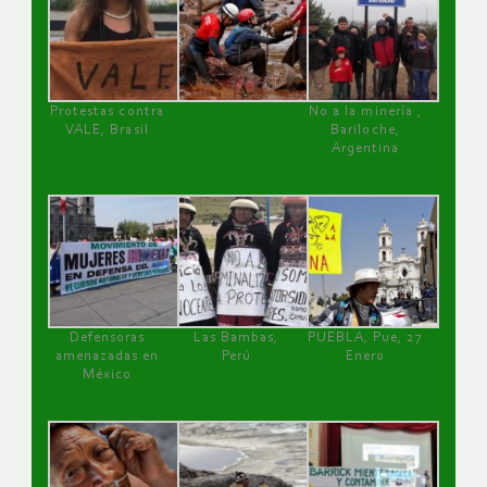
Protestas contra
No a la minería ,
VALE, Brasil
Bariloche,
Argentina
Defensoras
Las Bambas,
PUEBLA, Pue, 27
amenazadas en
Perú
Enero
México