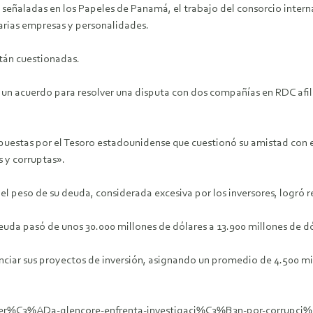
eñaladas en los Papeles de Panamá, el trabajo del consorcio internac
varias empresas y personalidades.
tán cuestionadas.
un acuerdo para resolver una disputa con dos compañías en RDC afiliad
uestas por el Tesoro estadounidense que cuestionó su amistad con e
 y corruptas».
 del peso de su deuda, considerada excesiva por los inversores, logr
da pasó de unos 30.000 millones de dólares a 13.900 millones de dól
nciar sus proyectos de inversión, asignando un promedio de 4.500 mi
miner%C3%ADa-glencore-enfrenta-investigaci%C3%B3n-por-corrupc