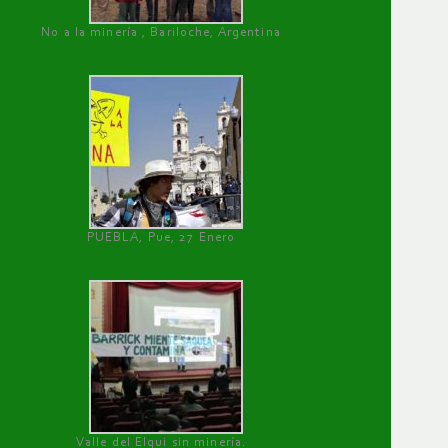
No a la minería , Bariloche, Argentina
PUEBLA, Pue, 27 Enero
Valle del Elqui sin minería.