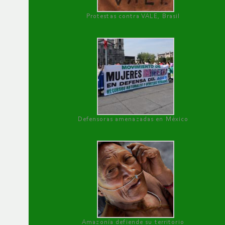
Protestas contra VALE, Brasil
Defensoras amenazadas en México
Amazonía defiende su territorio