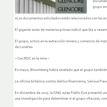
documento
grupo en
«Los documentos solicitados están relacionados con las a
El gigante suizo de materias primas indicó que iba a «exam
El grupo, activo en la extracción minera y comercio de mater
de Londres.
– Con RDC en la mira –
En mayo, Bloomberg había revelado que el grupo también p
La oficina británica contra delitos financieros, Serious Fr
En diciembre de 2017, la ONG suiza Public Eye presentó una 
una investigación para determinar si el grupo «fracasó, com