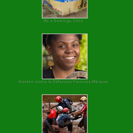
No a Dominga, Chile
Atentan contra la Defensora Francisca Márquez