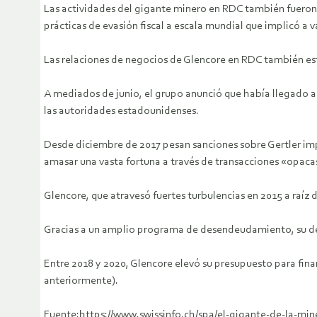
Las actividades del gigante minero en RDC también fueron s
prácticas de evasión fiscal a escala mundial que implicó a 
Las relaciones de negocios de Glencore en RDC también es
A mediados de junio, el grupo anunció que había llegado a 
las autoridades estadounidenses.
Desde diciembre de 2017 pesan sanciones sobre Gertler imp
amasar una vasta fortuna a través de transacciones «opacas
Glencore, que atravesó fuertes turbulencias en 2015 a raíz
Gracias a un amplio programa de desendeudamiento, su deu
Entre 2018 y 2020, Glencore elevó su presupuesto para fina
anteriormente).
Fuente:https://www.swissinfo.ch/spa/el-gigante-de-la-