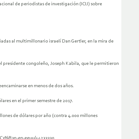
ional de periodistas de investigación (ICIJ) sobre
as al multimillonario israelí Dan Gertler, en la mira de
l presidente congoleño, Joseph Kabila, que le permitieron
ó reencaminarse en menos de dos años.
ares en el primer semestre de 2017.
llones de dólares por año (contra 4.000 millones
i%C3%B3n-en-eeuu/44233330