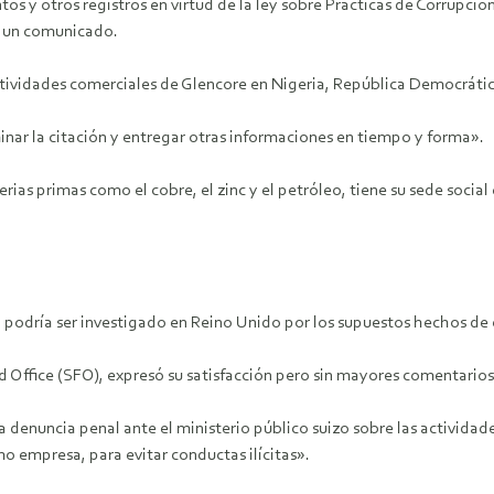
s y otros registros en virtud de la ley sobre Prácticas de Corrupción
 un comunicado.
ctividades comerciales de Glencore en Nigeria, República Democráti
inar la citación y entregar otras informaciones en tiempo y forma».
ias primas como el cobre, el zinc y el petróleo, tiene su sede social 
odría ser investigado en Reino Unido por los supuestos hechos de 
aud Office (SFO), expresó su satisfacción pero sin mayores comentarios
denuncia penal ante el ministerio público suizo sobre las actividade
o empresa, para evitar conductas ilícitas».