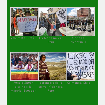
Vale mata, Brasil
Tía María no va !
Orinoco,
Perú
Venezuela
Pueblo Shuar
defensora de la
Caimanes, Chile
dice no a la
tierra, Melchora,
minería, Ecuador
Perú