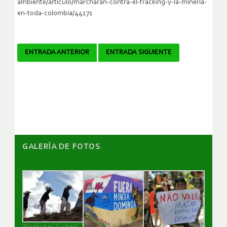
ambiente/articulo/marcharan-contra-el-fracking-y-la-mineria-
en-toda-colombia/44171
Navegador
ENTRADA ANTERIOR
ENTRADA SIGUIENTE
de
artículos
GALERÌA DE FOTOS
Wirakutas luchan