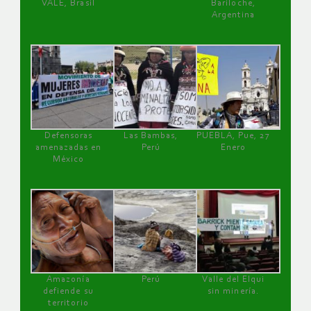
VALE, Brasil
Bariloche,
Argentina
Defensoras
Las Bambas,
PUEBLA, Pue, 27
amenazadas en
Perú
Enero
México
Amazonía
Perú
Valle del Elqui
defiende su
sin minería.
territorio