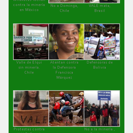
contra la minería
No a Dominga,
VALE mata,
en México
Chile
Brasil
Valle de Elqui
Atentan contra
Defensoras de
sin minería.
la Defensora
Bolivia
Chile
Francisca
Márquez
Protestas contra
No a la minería ,