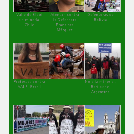
Valle de Elqui
Atentan contra
Defensoras de
sin minería.
la Defensora
Bolivia
Chile
Francisca
Márquez
Protestas contra
No a la minería ,
VALE, Brasil
Bariloche,
Argentina