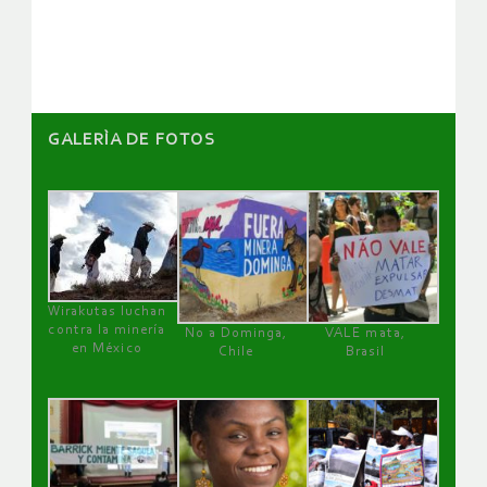
artículos
GALERÌA DE FOTOS
Wirakutas luchan
contra la minería
No a Dominga,
VALE mata,
en México
Chile
Brasil