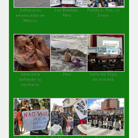
Defensoras
Las Bambas,
PUEBLA, Pue, 27
amenazadas en
Perú
Enero
México
Amazonía
Perú
Valle del Elqui
defiende su
sin minería.
territorio