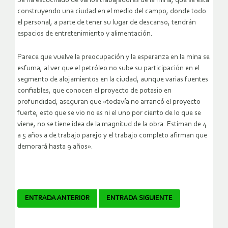
Se ha escuchado de varios trabajadores de la mina, que se está
construyendo una ciudad en el medio del campo, donde todo
el personal, a parte de tener su lugar de descanso, tendrán
espacios de entretenimiento y alimentación.
Parece que vuelve la preocupación y la esperanza en la mina se
esfuma, al ver que el petróleo no sube su participación en el
segmento de alojamientos en la ciudad, aunque varias fuentes
confiables, que conocen el proyecto de potasio en
profundidad, aseguran que «todavía no arrancó el proyecto
fuerte, esto que se vio no es ni el uno por ciento de lo que se
viene, no se tiene idea de la magnitud de la obra. Estiman de 4
a 5 años a de trabajo parejo y el trabajo completo afirman que
demorará hasta 9 años».
Navegador
ENTRADA ANTERIOR
ENTRADA SIGUIENTE
de