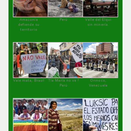
Amazonía
Perú
Valle del Elqui
defiende su
sin minería.
territorio
Vale mata, Brasil
Tía María no va !
Orinoco,
Perú
Venezuela