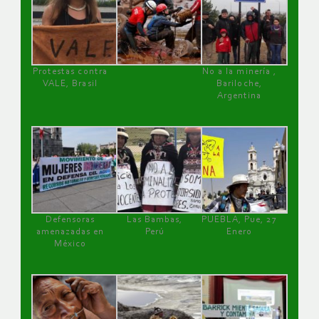
Protestas contra
No a la minería ,
VALE, Brasil
Bariloche,
Argentina
Defensoras
Las Bambas,
PUEBLA, Pue, 27
amenazadas en
Perú
Enero
México