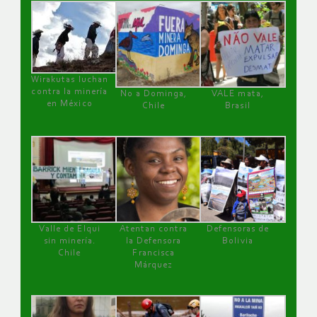
Wirakutas luchan
contra la minería
No a Dominga,
VALE mata,
en México
Chile
Brasil
Valle de Elqui
Atentan contra
Defensoras de
sin minería.
la Defensora
Bolivia
Chile
Francisca
Márquez