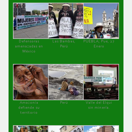
Defensoras
Las Bambas,
PUEBLA, Pue, 27
amenazadas en
Perú
Enero
México
Amazonía
Perú
Valle del Elqui
defiende su
sin minería.
territorio