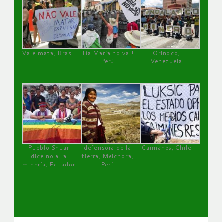
Vale mata, Brasil
Tía María no va !
Orinoco,
Perú
Venezuela
Pueblo Shuar
defensora de la
Caimanes, Chile
dice no a la
tierra, Melchora,
minería, Ecuador
Perú