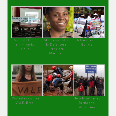
Valle de Elqui
Atentan contra
Defensoras de
sin minería.
la Defensora
Bolivia
Chile
Francisca
Márquez
Protestas contra
No a la minería ,
VALE, Brasil
Bariloche,
Argentina