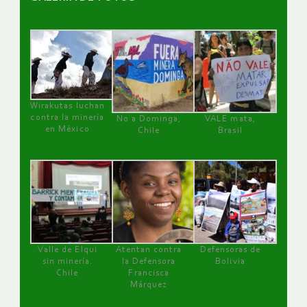
Wirakutas luchan
contra la minería
No a Dominga,
VALE mata,
en México
Chile
Brasil
Valle de Elqui
Atentan contra
Defensoras de
sin minería.
la Defensora
Bolivia
Chile
Francisca
Márquez