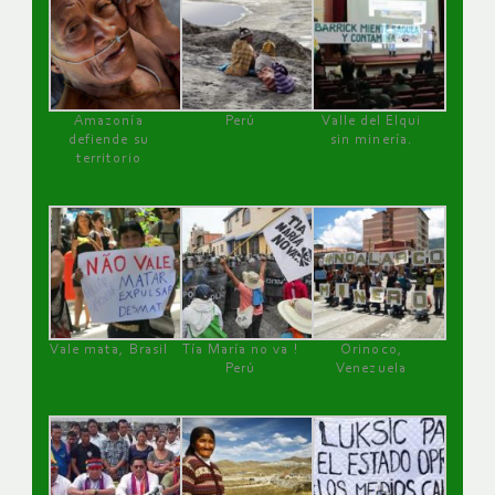
Amazonía
Perú
Valle del Elqui
defiende su
sin minería.
territorio
Vale mata, Brasil
Tía María no va !
Orinoco,
Perú
Venezuela