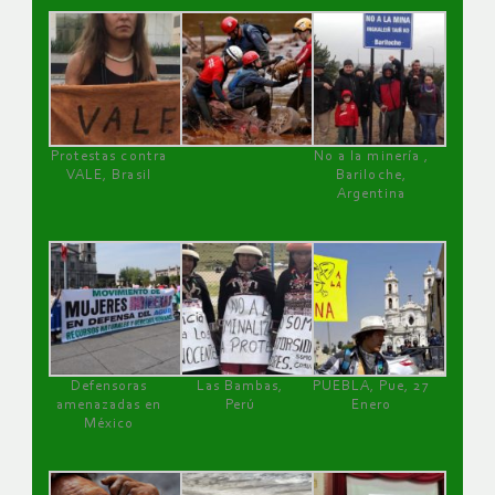
Protestas contra
No a la minería ,
VALE, Brasil
Bariloche,
Argentina
Defensoras
Las Bambas,
PUEBLA, Pue, 27
amenazadas en
Perú
Enero
México