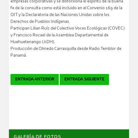
empresas corporativas y se distorsiona el espíritu de la buena
fe de la consulta como está incluido en el Convenio 169 de la
OIT y la Declaratoria de las Naciones Unidas sobre los
Derechos de Pueblos Indígenas.
Participan Lilian Ruíz del Colectivo Voces Ecológicas (COVEC)
y Francisco Rocael de la Asamblea Departamental de
Huehuetenango (ADH).
Producción de Olmedo Carrasquilla desde Radio Temblor de
Panamá.
Navegador
ENTRADA ANTERIOR
ENTRADA SIGUIENTE
de
artículos
GALERÌA DE FOTOS