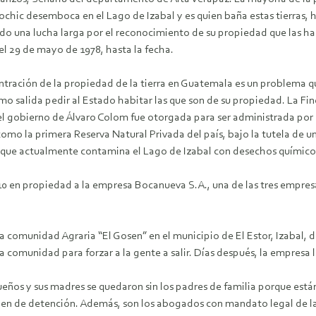
lochic desemboca en el Lago de Izabal y es quien baña estas tierras
do una lucha larga por el reconocimiento de su propiedad que las ha
el 29 de mayo de 1978, hasta la fecha.
ntración de la propiedad de la tierra en Guatemala es un problema q
o salida pedir al Estado habitar las que son de su propiedad. La Finc
el gobierno de Álvaro Colom fue otorgada para ser administrada por 
omo la primera Reserva Natural Privada del país, bajo la tutela de 
 y que actualmente contamina el Lago de Izabal con desechos químicos
0 en propiedad a la empresa Bocanueva S.A., una de las tres empresa
a comunidad Agraria “El Gosen” en el municipio de El Estor, Izabal, d
munidad para forzar a la gente a salir. Días después, la empresa lleg
ños y sus madres se quedaron sin los padres de familia porque están
 orden de detención. Además, son los abogados con mandato legal de