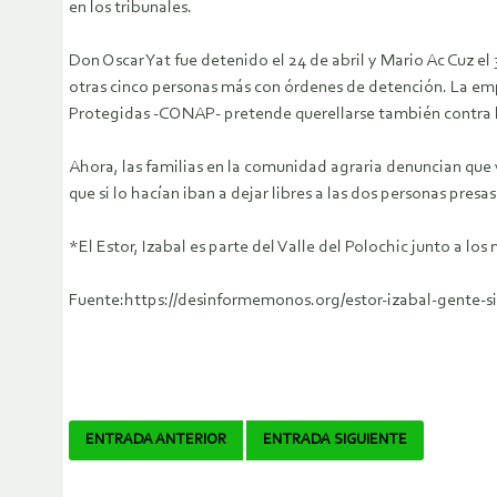
en los tribunales.
Don Oscar Yat fue detenido el 24 de abril y Mario Ac Cuz e
otras cinco personas más con órdenes de detención. La emp
Protegidas -CONAP- pretende querellarse también contra 
Ahora, las familias en la comunidad agraria denuncian que
que si lo hacían iban a dejar libres a las dos personas presas
*El Estor, Izabal es parte del Valle del Polochic junto a lo
Fuente:https://desinformemonos.org/estor-izabal-gente-sin
Navegador
ENTRADA ANTERIOR
ENTRADA SIGUIENTE