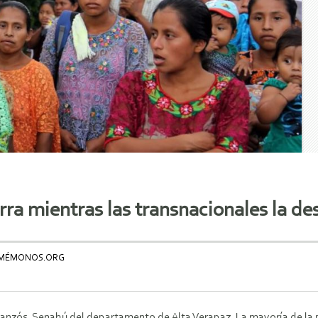
ierra mientras las transnacionales la d
ORMÉMONOS.ORG
Panzós, Senahú del departamento de Alta Verapaz. La mayoría de la