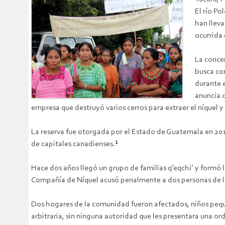
El río Po
han lleva
ocurrida 
La conce
busca com
durante 
anuncia c
empresa que destruyó varios cerros para extraer el níquel
La reserva fue otorgada por el Estado de Guatemala en 201
1
de capitales canadienses.
Hace dos años llegó un grupo de familias q’eqchi’ y formó l
Compañía de Níquel acusó penalmente a dos personas de la co
Dos hogares de la comunidad fueron afectados, niños peque
arbitraria, sin ninguna autoridad que les presentara una