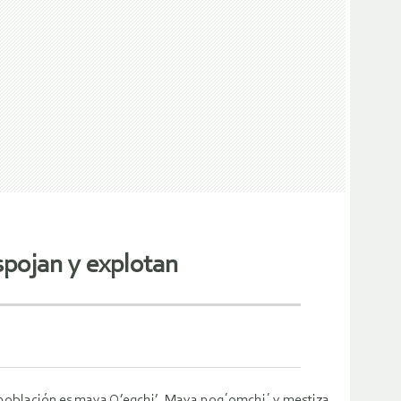
espojan y explotan
 población es maya Q’eqchi’, Maya poq´omchi´ y mestiza.