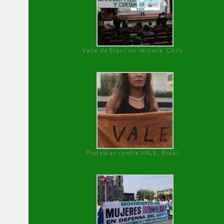
Valle de Elqui sin minería. Chile
Protestas contra VALE, Brasil