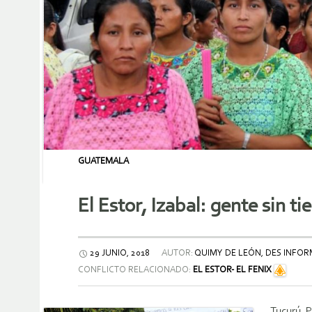
GUATEMALA
El Estor, Izabal: gente sin t
29 JUNIO, 2018
AUTOR:
QUIMY DE LEÓN, DES INF
CONFLICTO RELACIONADO:
EL ESTOR- EL FENIX
Tucurú, 