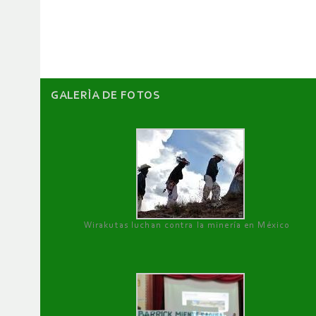
de
artículos
GALERÌA DE FOTOS
Wirakutas luchan contra la minería en México