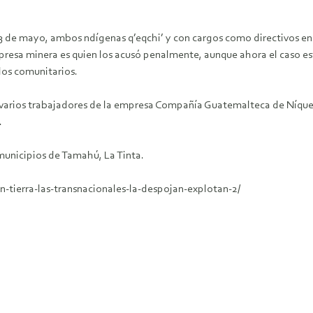
l 3 de mayo, ambos ndígenas q’eqchi’ y con cargos como directivos e
resa minera es quien los acusó penalmente, aunque ahora el caso es
los comunitarios.
 varios trabajadores de la empresa Compañía Guatemalteca de Níquel 
.
s municipios de Tamahú, La Tinta.
-tierra-las-transnacionales-la-despojan-explotan-2/