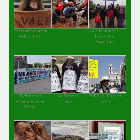
Protestas contra
No a la minería ,
VALE, Brasil
Bariloche,
Argentina
Defensoras
Las Bambas,
PUEBLA, Pue, 27
amenazadas en
Perú
Enero
México