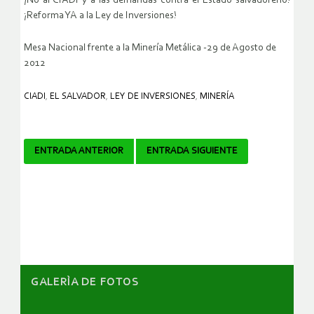
¡No al CIADI y a las demandas contra el Estado salvadoreño!
¡Reforma YA a la Ley de Inversiones!
Mesa Nacional frente a la Minería Metálica -29 de Agosto de
2012
CIADI
,
EL SALVADOR
,
LEY DE INVERSIONES
,
MINERÍA
Navegador
ENTRADA ANTERIOR
ENTRADA SIGUIENTE
de
artículos
GALERÌA DE FOTOS