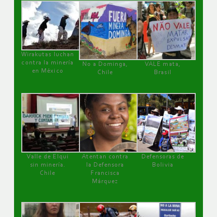
Wirakutas luchan
contra la minería
No a Dominga,
VALE mata,
en México
Chile
Brasil
Valle de Elqui
Atentan contra
Defensoras de
sin minería.
la Defensora
Bolivia
Chile
Francisca
Márquez