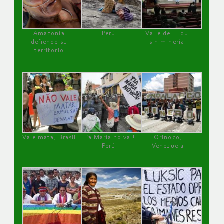
Amazonía
Perú
Valle del Elqui
defiende su
sin minería.
territorio
Vale mata, Brasil
Tía María no va !
Orinoco,
Perú
Venezuela