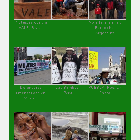
Protestas contra
No a la minería ,
VALE, Brasil
Bariloche,
Argentina
Defensoras
Las Bambas,
PUEBLA, Pue, 27
amenazadas en
Perú
Enero
México