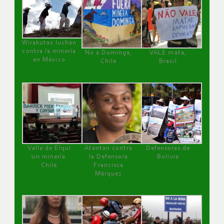
Wirakutas luchan
contra la minería
No a Dominga,
VALE mata,
en México
Chile
Brasil
Valle de Elqui
Atentan contra
Defensoras de
sin minería.
la Defensora
Bolivia
Chile
Francisca
Márquez