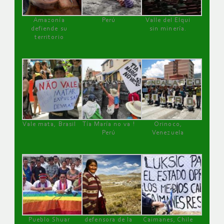
Amazonía
Perú
Valle del Elqui
defiende su
sin minería.
territorio
Vale mata, Brasil
Tía María no va !
Orinoco,
Perú
Venezuela
Pueblo Shuar
defensora de la
Caimanes, Chile