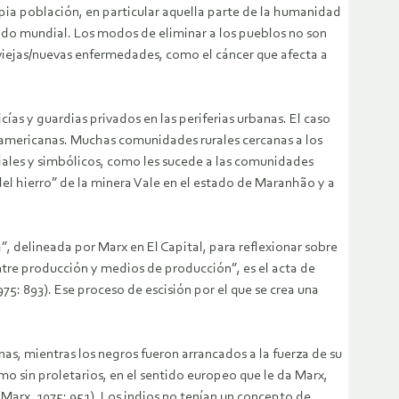
opia población, en particular aquella parte de la humanidad
rcado mundial. Los modos de eliminar a los pueblos no son
 viejas/nuevas enfermedades, como el cáncer que afecta a
as y guardias privados en las periferias urbanas. El caso
oamericanas. Muchas comunidades rurales cercanas a los
ales y simbólicos, como les sucede a las comunidades
del hierro” de la minera Vale en el estado de Maranhão y a
, delineada por Marx en El Capital, para reflexionar sobre
ntre producción y medios de producción”, es el acta de
5: 893). Ese proceso de escisión por el que se crea una
as, mientras los negros fueron arrancados a la fuerza de su
mo sin proletarios, en el sentido europeo que le da Marx,
(Marx, 1075: 951). Los indios no tenían un concepto de