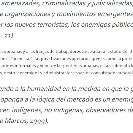
 amenazadas, criminalizadas y judicializadas
s de organizaciones y movimientos emergentes
r los nuevos terroristas, los enemigos públic
 21).
as urbanas y a las franjas de trabajadores vinculadas al Estado del B
 con el “bienestar”, las privatizaciones operaron apenas como la prim
adores informales y niños de las periferias urbanas, están sufriendo
os, destruir enemigos y administrar los espacios conquistados subordi
endo a la humanidad en la medida en que la g
oponga a la lógica del mercado es un enemigo
er: indígenas, no indígenas, observadores d
te Marcos, 1999).