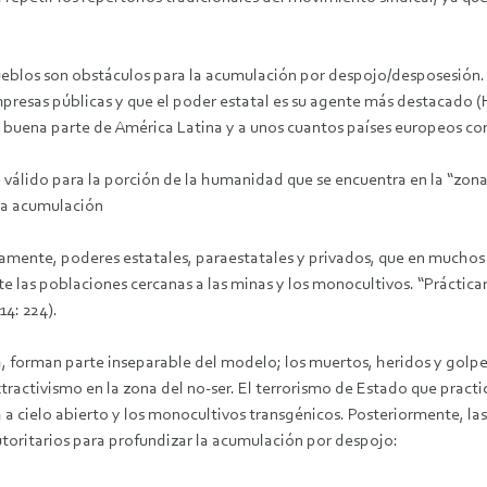
eblos son obstáculos para la acumulación por despojo/desposesión. H
presas públicas y que el poder estatal es su agente más destacado 
a buena parte de América Latina y a unos cuantos países europeos co
lido para la porción de la humanidad que se encuentra en la “zona de
 la acumulación
intamente, poderes estatales, paraestatales y privados, que en much
ente las poblaciones cercanas a las minas y los monocultivos. “Práct
4: 224).
regla, forman parte inseparable del modelo; los muertos, heridos y g
xtractivismo en la zona del no-ser. El terrorismo de Estado que practi
ía a cielo abierto y los monocultivos transgénicos. Posteriormente, l
toritarios para profundizar la acumulación por despojo: