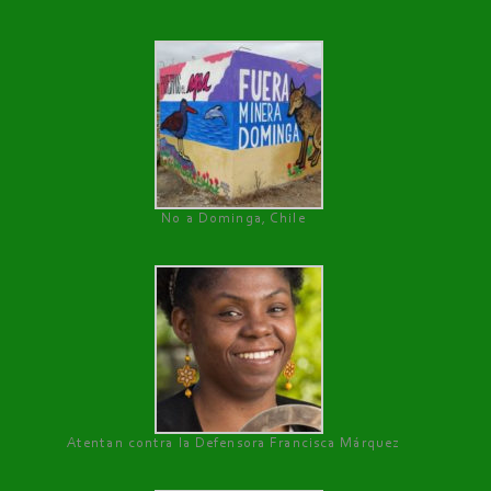
No a Dominga, Chile
Atentan contra la Defensora Francisca Márquez