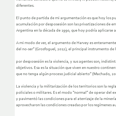
diferentes.
El punto de partida de mi argumentación es que hoy los pu
acumulación por desposesión son las privatizaciones de em
Argentina en la década de 1990, que hoy podría aplicarse 
A mi modo de ver, el argumento de Harvey es enteramente vá
del no-ser” (Grosfoguel, 2012), el principal instrumento de
por desposesión es la violencia, y sus agentes son, indist
objetivos. Esa es la situación que viven en nuestro contin
que no tenga algún proceso judicial abierto” (Machado, 201
La violencia y la militarización de los territorios son la 
policiales o militares. Es el modo “normal” de operar del e
y pavimentó las condiciones para el aterrizaje de la miner
aprovecharon las condiciones creadas por los regímenes au