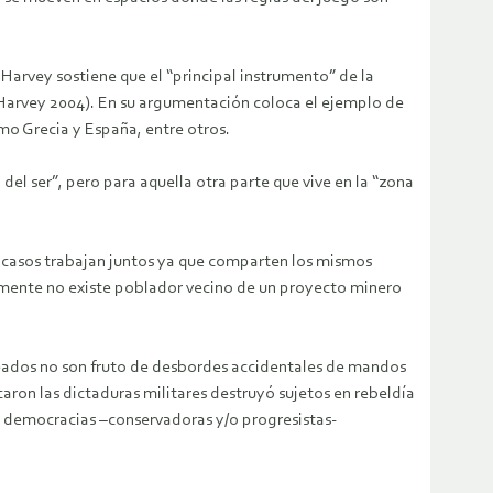
arvey sostiene que el “principal instrumento” de la
(Harvey 2004). En su argumentación coloca el ejemplo de
mo Grecia y España, entre otros.
l ser”, pero para aquella otra parte que vive en la “zona
os casos trabajan juntos ya que comparten los mismos
icamente no existe poblador vecino de un proyecto minero
olpeados no son fruto de desbordes accidentales de mandos
caron las dictaduras militares destruyó sujetos en rebeldía
as democracias –conservadoras y/o progresistas-