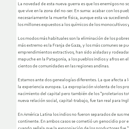
La novedad de esta nueva guerra es que los enemigos no son 
que vive en la zona del no-ser. En suma: acabar con los pue
necesariamente la muerte física, aunque esta va sucediend
los millones expuestos a los químicos de los monocultivos y
Los modos más habituales son la eliminación de los pobres a
más extremo es la Franja de Gaza, y los más comunes se pu
emprendimientos extractivos, han sido aisladas y rodeada
mapuche en la Patagonia, a los pueblos indios y afros en e
cientos de comunidades en las regiones andinas.
Estamos ante dos genealogías diferentes. La que afecta a l
la experiencia europea. La expropiación violenta de los pr
nacimiento del capital pero también de los “proletarios tot
nueva relación social, capital-trabajo, fue tan real para Ing
En América Latina los indios no fueron separados de sus me
continente. En ambos casos se cometió un genocidio por el 
cuando señala que la expropiación de los productores fue “