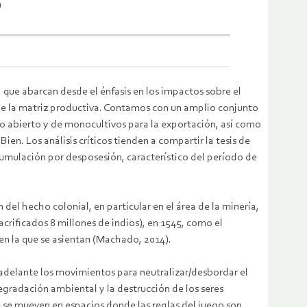
o
 que abarcan desde el énfasis en los impactos sobre el
 de la matriz productiva. Contamos con un amplio conjunto
elo abierto y de monocultivos para la exportación, así como
Bien. Los análisis críticos tienden a compartir la tesis de
umulación por desposesión, característico del período de
del hecho colonial, en particular en el área de la minería,
acrificados 8 millones de indios), en 1545, como el
en la que se asientan (Machado, 2014).
adelante los movimientos para neutralizar/desbordar el
degradación ambiental y la destrucción de los seres
e se mueven en espacios donde las reglas del juego son