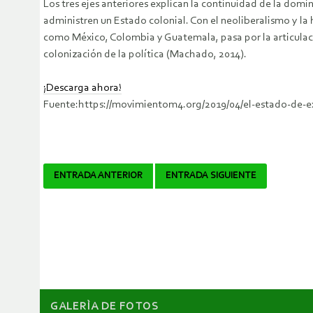
Los tres ejes anteriores explican la continuidad de la domi
administren un Estado colonial. Con el neoliberalismo y l
como México, Colombia y Guatemala, pasa por la articulaci
colonización de la política (Machado, 2014).
¡Descarga ahora!
Fuente:https://movimientom4.org/2019/04/el-estado-de-e
Navegador
ENTRADA ANTERIOR
ENTRADA SIGUIENTE
de
artículos
GALERÌA DE FOTOS