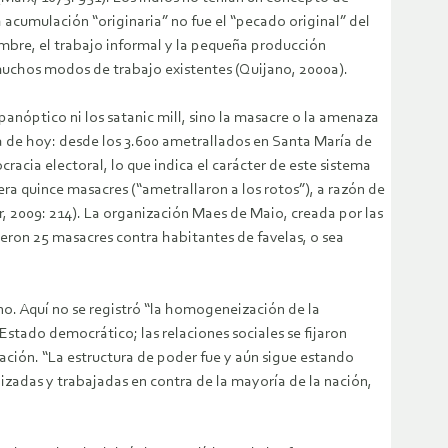
acumulación “originaria” no fue el “pecado original” del
umbre, el trabajo informal y la pequeña producción
 muchos modos de trabajo existentes (Quijano, 2000a).
anóptico ni los satanic mill, sino la masacre o la amenaza
ía de hoy: desde los 3.600 ametrallados en Santa María de
cia electoral, lo que indica el carácter de este sistema
era quince masacres (“ametrallaron a los rotos”), a razón de
r, 2009: 214). La organización Maes de Maio, creada por las
eron 25 masacres contra habitantes de favelas, o sea
no. Aquí no se registró “la homogeneización de la
stado democrático; las relaciones sociales se fijaron
nación. “La estructura de poder fue y aún sigue estando
izadas y trabajadas en contra de la mayoría de la nación,