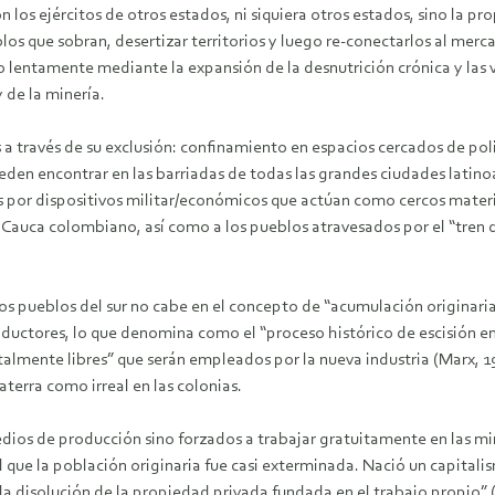
los ejércitos de otros estados, ni siquiera otros estados, sino la pr
blos que sobran, desertizar territorios y luego re-conectarlos al me
o lentamente mediante la expansión de la desnutrición crónica y las
 de la minería.
 través de su exclusión: confinamiento en espacios cercados de policí
eden encontrar en las barriadas de todas las grandes ciudades latin
s por dispositivos militar/económicos que actúan como cercos materi
l Cauca colombiano, así como a los pueblos atravesados por el “tren 
os pueblos del sur no cabe en el concepto de “acumulación originaria”
oductores, lo que denomina como el “proceso histórico de escisión e
almente libres” que serán empleados por la nueva industria (Marx, 197
laterra como irreal en las colonias.
dios de producción sino forzados a trabajar gratuitamente en las min
que la población originaria fue casi exterminada. Nació un capitalis
la disolución de la propiedad privada fundada en el trabajo propio” 