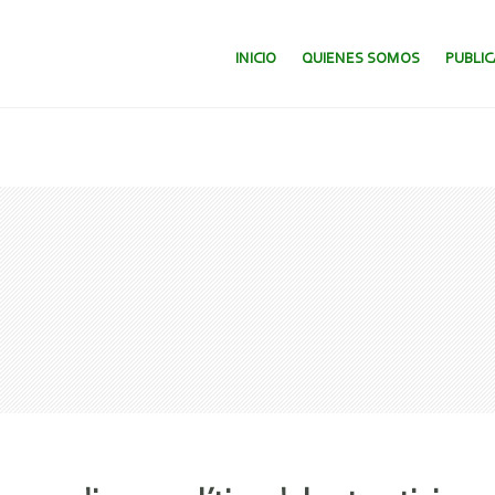
SALTAR AL CONTENIDO.
INICIO
QUIENES SOMOS
PUBLI