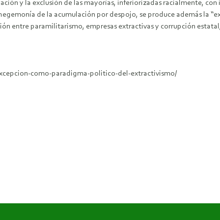
nación y la exclusión de las mayorías, inferiorizadas racialmente, con
a hegemonía de la acumulación por despojo, se produce además la “ex
ón entre paramilitarismo, empresas extractivas y corrupción estatal
xcepcion-como-paradigma-politico-del-extractivismo/