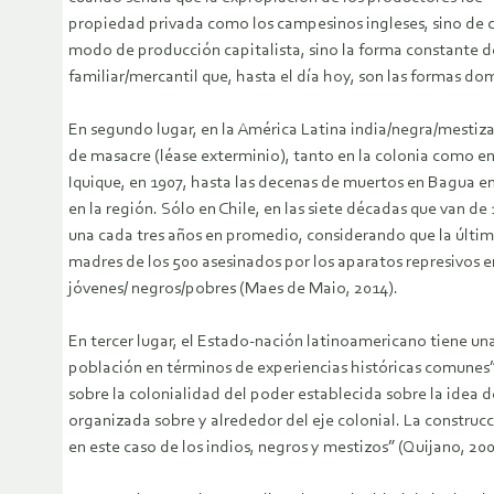
propiedad privada como los campesinos ingleses, sino de c
modo de producción capitalista, sino la forma constante de
familiar/mercantil que, hasta el día hoy, son las formas d
En segundo lugar, en la América Latina india/negra/mestiza
de masacre (léase exterminio), tanto en la colonia como en
Iquique, en 1907, hasta las decenas de muertos en Bagua e
en la región. Sólo en Chile, en las siete décadas que van d
una cada tres años en promedio, considerando que la última
madres de los 500 asesinados por los aparatos represivos 
jóvenes/ negros/pobres (Maes de Maio, 2014).
En tercer lugar, el Estado-nación latinoamericano tiene un
población en términos de experiencias históricas comunes”,
sobre la colonialidad del poder establecida sobre la idea d
organizada sobre y alrededor del eje colonial. La construc
en este caso de los indios, negros y mestizos” (Quijano, 200