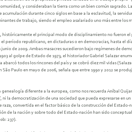
omunidad, y consideraban la tierra como un bien común sagrado. La 
 acumulación durante cinco siglos en base a la esclavitud, la servid
ominantes de trabajo, siendo el empleo asalariado uno más entre los
, históricamente el principal modo de disciplinamiento no fueron el p
 el período republicano, en dictaduras o en democracias, hasta el d
n junio de 2009. Ambas masacres sucedieron bajo regímenes de democra
e 1903 al golpe de Estado de 1973, el historiador Gabriel Salazar enum
 abarcó todos los rincones del país y se cobró diez mil vidas (Salaza
en São Paulo en mayo de 2006, señala que entre 1990 y 2012 se produj
a genealogía diferente a la europea, como nos recuerda Aníbal Quija
 ni la democratización de una sociedad que pueda expresarse en un E
e raza, convertida en el factor básico de la construcción del Estado-
ción de la nación y sobre todo del Estado-nación han sido conceptual
0b: 237).