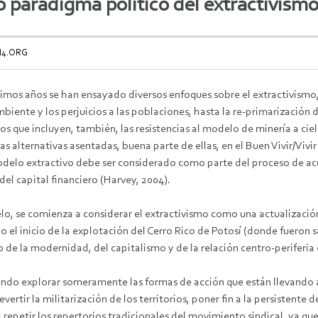
 paradigma político del extractivism
M4.ORG
timos años se han ensayado diversos enfoques sobre el extractivismo,
iente y los perjuicios a las poblaciones, hasta la re-primarización
os que incluyen, también, las resistencias al modelo de minería a ci
s alternativas asentadas, buena parte de ellas, en el Buen Vivir/Vivir 
odelo extractivo debe ser considerado como parte del proceso de ac
el capital financiero (Harvey, 2004).
lo, se comienza a considerar el extractivismo como una actualización 
 el inicio de la explotación del Cerro Rico de Potosí (donde fueron s
de la modernidad, del capitalismo y de la relación centro-periferia 
endo explorar someramente las formas de acción que están llevando 
rtir la militarización de los territorios, poner fin a la persistente 
 repetir los repertorios tradicionales del movimiento sindical, ya qu