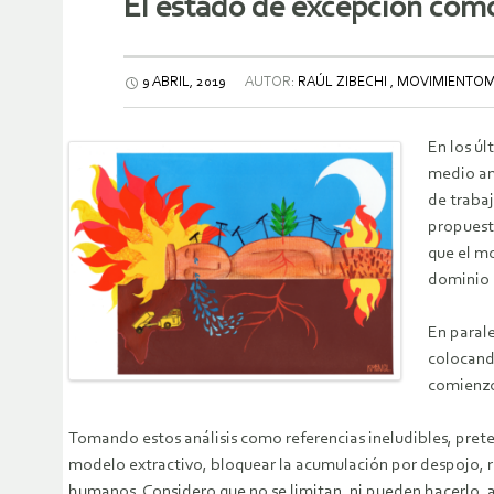
El estado de excepción como
9 ABRIL, 2019
AUTOR:
RAÚL ZIBECHI , MOVIMIENTO
En los úl
medio amb
de trabaj
propuesta
que el m
dominio d
En parale
colocando
comienzo 
Tomando estos análisis como referencias ineludibles, pret
modelo extractivo, bloquear la acumulación por despojo, reve
humanos. Considero que no se limitan, ni pueden hacerlo, a