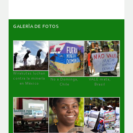
GALERÌA DE FOTOS
Wirakutas luchan
contra la minería
No a Dominga,
VALE mata,
en México
Chile
Brasil