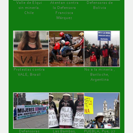
Valle de Elqui
Atentan contra
Defensoras de
sin minería.
la Defensora
Bolivia
Chile
Francisca
Márquez
Protestas contra
No a la minería ,
VALE, Brasil
Bariloche,
Argentina
Defensoras
Las Bambas,
PUEBLA, Pue, 27