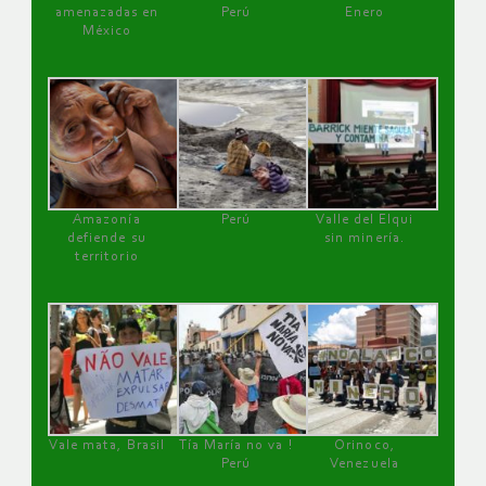
amenazadas en
Perú
Enero
México
Amazonía
Perú
Valle del Elqui
defiende su
sin minería.
territorio
Vale mata, Brasil
Tía María no va !
Orinoco,
Perú
Venezuela