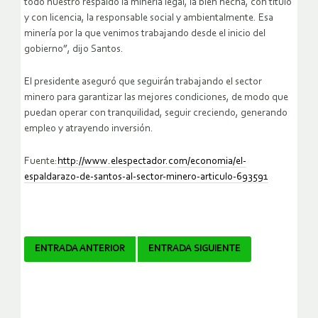
todo nuestro respaldo la minería legal, la bien hecha, con título
y con licencia, la responsable social y ambientalmente. Esa
minería por la que venimos trabajando desde el inicio del
gobierno”, dijo Santos.
El presidente aseguró que seguirán trabajando el sector
minero para garantizar las mejores condiciones, de modo que
puedan operar con tranquilidad, seguir creciendo, generando
empleo y atrayendo inversión.
Fuente:
http://www.elespectador.com/economia/el-
espaldarazo-de-santos-al-sector-minero-articulo-693591
Navegador
ENTRADA ANTERIOR
ENTRADA SIGUIENTE
de
artículos