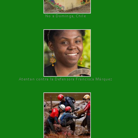
No a Dominga, Chile
Atentan contra la Defensora Francisca Márquez