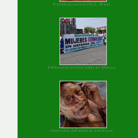
Protestas contra VALE, Brasil
Defensoras amenazadas en México
Amazonía defiende su territorio