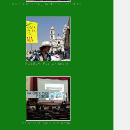
No a la minería , Bariloche, Argentina
PUEBLA, Pue, 27 Enero
Valle del Elqui sin minería.