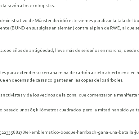
 la razón a los ecologistas.
dministrativo de Münster decidió este viernes paralizar la tala del b
iente (BUND en sus siglas en alemán) contra el plan de RWE, al que 
2.000 años de antigüedad, lleva más de seis años en marcha, desde q
es para extender su cercana mina de carbón a cielo abierto en cien 
que en decenas de casas colgantes en las copas de los árboles.
os activistas y de los vecinos de la zona, que comenzaron a manifestar
lo pasado unos 85 kilómetros cuadrados, pero la mitad han sido ya t
52233588178/el-emblematico-bosque-hambach-gana-una-batalla-jud