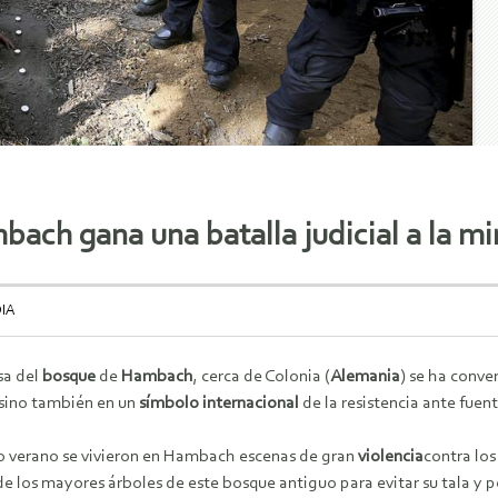
ch gana una batalla judicial a la mi
IA
sa del
bosque
de
Hambach
, cerca de Colonia (
Alemania
) se ha conve
 sino también en un
símbolo internacional
de la resistencia ante fue
o verano se vivieron en Hambach escenas de gran
violencia
contra lo
e los mayores árboles de este bosque antiguo para evitar su tala y 