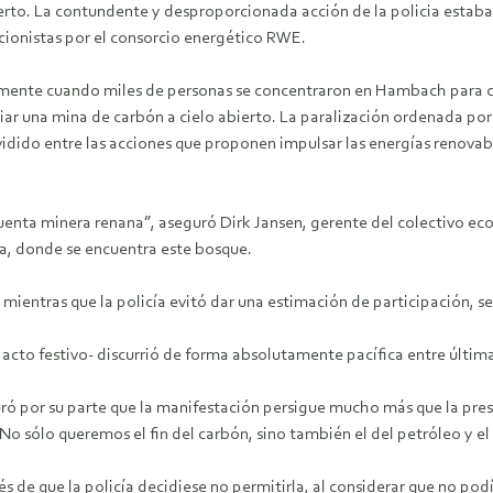
ierto. La contundente y desproporcionada acción de la policia estab
cionistas por el consorcio energético RWE.
ente cuando miles de personas se concentraron en Hambach para celeb
una mina de carbón a cielo abierto. La paralización ordenada por el 
vidido entre las acciones que proponen impulsar las energías renovab
cuenta minera renana”, aseguró Dirk Jansen, gerente del colectivo ec
a, donde se encuentra este bosque.
ientras que la policía evitó dar una estimación de participación, s
acto festivo- discurrió de forma absolutamente pacífica entre última
ró por su parte que la manifestación persigue mucho más que la pr
o sólo queremos el fin del carbón, sino también el del petróleo y el 
e que la policía decidiese no permitirla, al considerar que no podía