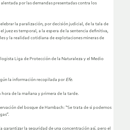
a alentada por las demandas presentadas contra los
rar la paralización, por decisión judicial, de la tala de
juez es temporal, a la espera de la sentencia definitiva,
les y la realidad cotidiana de explotaciones mineras de
ologista Liga de Protección de la Naturaleza y el Medio
egún la información recopilada por
Efe
.
 hora de la mañana y primera de la tarde.
eservación del bosque de Hambach: “Se trata de si podemos
gas”.
 garantizar la seguridad de una concentración así, pero el