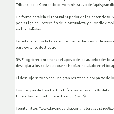
Tribunal de lo Contencioso-Administrativo de Aquisgrán dio
De forma paralela el Tribunal Superior de lo Contencioso-A
por la Liga de Protección de la Naturaleza y el Medio Amb
ambientalistas.
La batalla contra la tala del bosque de Hambach, de unos 1
para evitar su destrucción.
RWE logró recientemente el apoyo de las autoridades local
desalojar a los activistas que se habían instalado en el bos
El desalojo se topó con una gran resistencia por parte de l
Los bosques de Hambach cubrían hasta los años 80 del sig
toneladas de lignito por extraer.
JEC – Efe
Fuente:https://www.lavanguardia.com/natural/20181008/4