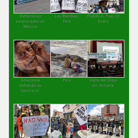
Defensoras
Las Bambas,
PUEBLA, Pue, 27
amenazadas en
Perú
Enero
México
Amazonía
Perú
Valle del Elqui
defiende su
sin minería.
territorio