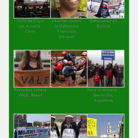
Valle de Elqui
Atentan contra
Defensoras de
sin minería.
la Defensora
Bolivia
Chile
Francisca
Márquez
Protestas contra
No a la minería ,
VALE, Brasil
Bariloche,
Argentina