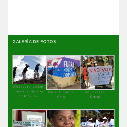
de
artículos
GALERÌA DE FOTOS
Wirakutas luchan
contra la minería
No a Dominga,
VALE mata,
en México
Chile
Brasil