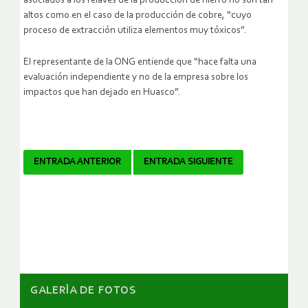
asociados a los relaves de la producción de hierro no son tan
altos como en el caso de la producción de cobre, “cuyo
proceso de extracción utiliza elementos muy tóxicos”.
El representante de la ONG entiende que “hace falta una
evaluación independiente y no de la empresa sobre los
impactos que han dejado en Huasco”.
Navegador
ENTRADA ANTERIOR
ENTRADA SIGUIENTE
de
artículos
GALERÌA DE FOTOS