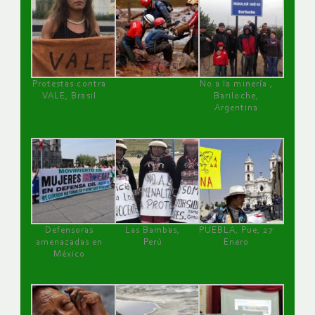
Protestas contra
No a la minería ,
VALE, Brasil
Bariloche,
Argentina
Defensoras
Las Bambas,
PUEBLA, Pue, 27
amenazadas en
Perú
Enero
México