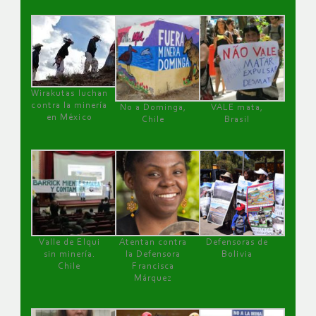
Wirakutas luchan
contra la minería
No a Dominga,
VALE mata,
en México
Chile
Brasil
Valle de Elqui
Atentan contra
Defensoras de
sin minería.
la Defensora
Bolivia
Chile
Francisca
Márquez