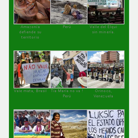
Amazonía
Perú
Valle del Elqui
defiende su
sin minería.
territorio
Vale mata, Brasil
Tía María no va !
Orinoco,
Perú
Venezuela