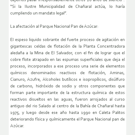
dejemos pasar irresponsablemente otros 20 años de silencio”.
“Si la Ilustre Municipalidad de Chañaral actúa, lo haría
cumpliendo un mandato legal”.
La afectación al Parque Nacional Pan de Azúcar:
El espeso liquido sobrante del fuerte proceso de agitación en
gigantescas celdas de flotación de la Planta Concentradora
aledaña a la Mina de El Salvador, con el fin de lograr que el
cobre flote atrapado en las espumas superficiales que deja el
proceso, incorporados a ese proceso una serie de elementos
químicos denominados reactivos de flotación, Aminas,
Cianuro, Azufre, Alcoholes butílicos e isopropílicos, disúlfuro
de carbono, hidróxido de sodio y otros componentes que
forman parte importante de la estructura química de estos
reactivos disueltos en las aguas, fueron arrojados al curso
antiguo del rio Salado al centro de la Bahía de Chañaral hasta
1975, y luego desde ese año hasta 1990 en Caleta Palitos
deteriorando física y químicamente el Parque Nacional pan de
Azúcar.