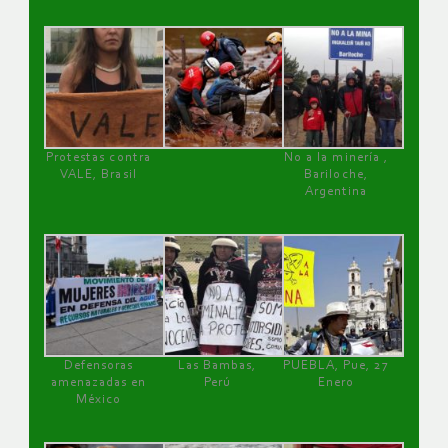
Protestas contra
No a la minería ,
VALE, Brasil
Bariloche,
Argentina
Defensoras
Las Bambas,
PUEBLA, Pue, 27
amenazadas en
Perú
Enero
México