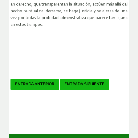
en derecho, que transparenten la situación, actúen más allá del
hecho puntual del derrame, se haga justicia y se ejerza de una
vez por todas la probidad administrativa que parece tan lejana
en estos tiempos.
Navegador
ENTRADA ANTERIOR
ENTRADA SIGUIENTE
de
artículos