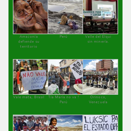
Amazonía
Perú
Valle del Elqui
defiende su
sin minería.
territorio
Vale mata, Brasil
Tía María no va !
Orinoco,
Perú
Venezuela