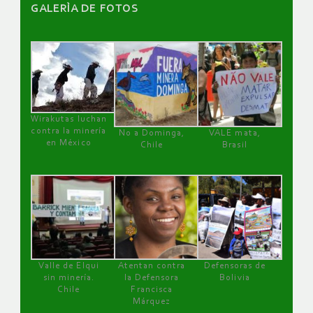
GALERÌA DE FOTOS
Wirakutas luchan
contra la minería
No a Dominga,
VALE mata,
en México
Chile
Brasil
Valle de Elqui
Atentan contra
Defensoras de
sin minería.
la Defensora
Bolivia
Chile
Francisca
Márquez