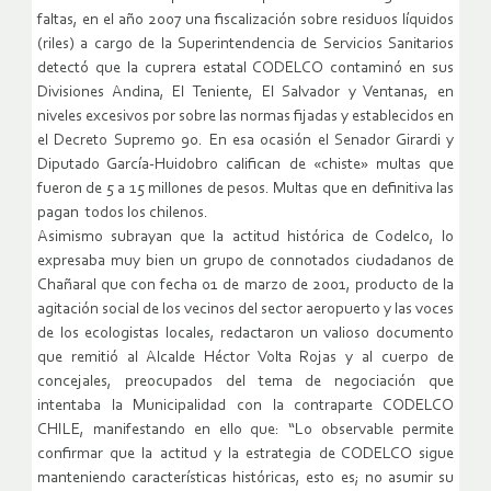
faltas, en el año 2007 una fiscalización sobre residuos líquidos
(riles) a cargo de la Superintendencia de Servicios Sanitarios
detectó que la cuprera estatal CODELCO contaminó en sus
Divisiones Andina, El Teniente, El Salvador y Ventanas, en
niveles excesivos por sobre las normas fijadas y establecidos en
el Decreto Supremo 90. En esa ocasión el Senador Girardi y
Diputado García-Huidobro califican de «chiste» multas que
fueron de 5 a 15 millones de pesos. Multas que en definitiva las
pagan todos los chilenos.
Asimismo subrayan que la actitud histórica de Codelco, lo
expresaba muy bien un grupo de connotados ciudadanos de
Chañaral que con fecha 01 de marzo de 2001, producto de la
agitación social de los vecinos del sector aeropuerto y las voces
de los ecologistas locales, redactaron un valioso documento
que remitió al Alcalde Héctor Volta Rojas y al cuerpo de
concejales, preocupados del tema de negociación que
intentaba la Municipalidad con la contraparte CODELCO
CHILE, manifestando en ello que: “Lo observable permite
confirmar que la actitud y la estrategia de CODELCO sigue
manteniendo características históricas, esto es; no asumir su